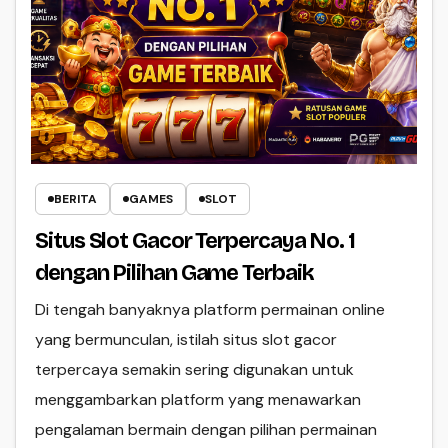
BERITA
GAMES
SLOT
Situs Slot Gacor Terpercaya No. 1
dengan Pilihan Game Terbaik
Di tengah banyaknya platform permainan online
yang bermunculan, istilah situs slot gacor
terpercaya semakin sering digunakan untuk
menggambarkan platform yang menawarkan
pengalaman bermain dengan pilihan permainan