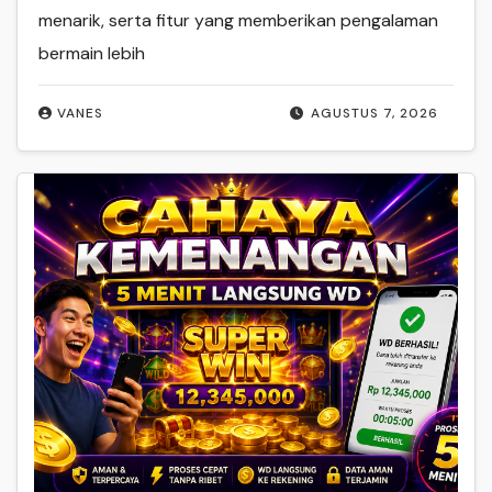
menarik, serta fitur yang memberikan pengalaman
bermain lebih
VANES
AGUSTUS 7, 2026