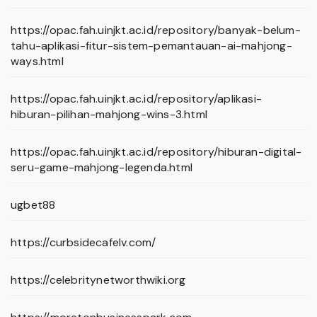
https://opac.fah.uinjkt.ac.id/repository/banyak-belum-
tahu-aplikasi-fitur-sistem-pemantauan-ai-mahjong-
ways.html
https://opac.fah.uinjkt.ac.id/repository/aplikasi-
hiburan-pilihan-mahjong-wins-3.html
https://opac.fah.uinjkt.ac.id/repository/hiburan-digital-
seru-game-mahjong-legenda.html
ugbet88
https://curbsidecafelv.com/
https://celebritynetworthwiki.org