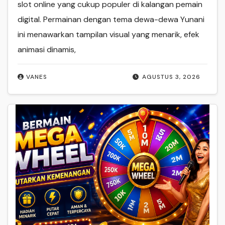
slot online yang cukup populer di kalangan pemain
digital. Permainan dengan tema dewa-dewa Yunani
ini menawarkan tampilan visual yang menarik, efek
animasi dinamis,
VANES
AGUSTUS 3, 2026