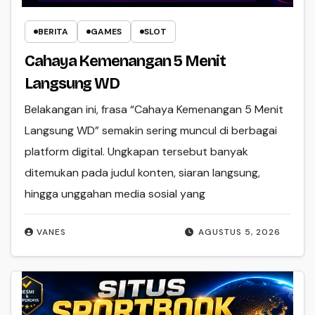
BERITA
GAMES
SLOT
Cahaya Kemenangan 5 Menit
Langsung WD
Belakangan ini, frasa “Cahaya Kemenangan 5 Menit
Langsung WD” semakin sering muncul di berbagai
platform digital. Ungkapan tersebut banyak
ditemukan pada judul konten, siaran langsung,
hingga unggahan media sosial yang
VANES
AGUSTUS 5, 2026