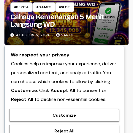
BERITA
GAMES
SLOT
Cahaya Kemenangan 5 Menit
Langsung WD
AGUSTUS 5, 2026
VANES
We respect your privacy
Cookies help us improve your experience, deliver
personalized content, and analyze traffic. You
can choose which cookies to allow by clicking
Customize
. Click
Accept All
to consent or
Reject All
to decline non-essential cookies.
Sekolah Menengah Atas
Negeri 11 Jakarta
Customize
Reject All