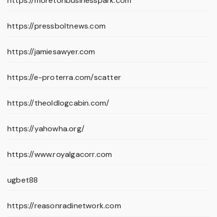
https://moretonbusinesspark.com
https://pressboltnews.com
https://jamiesawyer.com
https://e-proterra.com/scatter
https://theoldlogcabin.com/
https://yahowha.org/
https://www.royalgacorr.com
ugbet88
https://reasonradinetwork.com