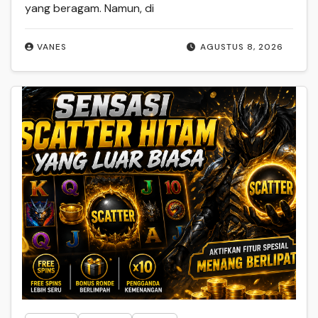
yang beragam. Namun, di
VANES
AGUSTUS 8, 2026