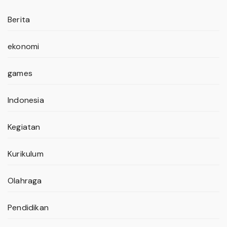
Berita
ekonomi
games
Indonesia
Kegiatan
Kurikulum
Olahraga
Pendidikan