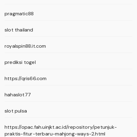
pragmatic88
slot thailand
royalspin88.it.com
prediksi togel
https://qris66.com
hahaslot77
slot pulsa
https://opac.fah.uinjkt.ac.id/repository/petunjuk-
praktis-fitur-terbaru-mahjong-ways-2.html