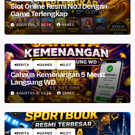
Slot Online Resmi No.1 Dengan
Game Terlengkap
AGUSTUS 7, 2026
VANES
BERITA
GAMES
SLOT
Cahaya Kemenangan 5 Menit
Langsung WD
AGUSTUS 5, 2026
VANES
BERITA
GAMES
SLOT