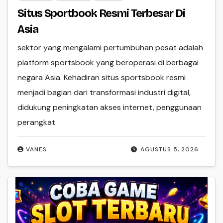
Situs Sportbook Resmi Terbesar Di
Asia
sektor yang mengalami pertumbuhan pesat adalah
platform sportsbook yang beroperasi di berbagai
negara Asia. Kehadiran situs sportsbook resmi
menjadi bagian dari transformasi industri digital,
didukung peningkatan akses internet, penggunaan
perangkat
VANES
AGUSTUS 5, 2026