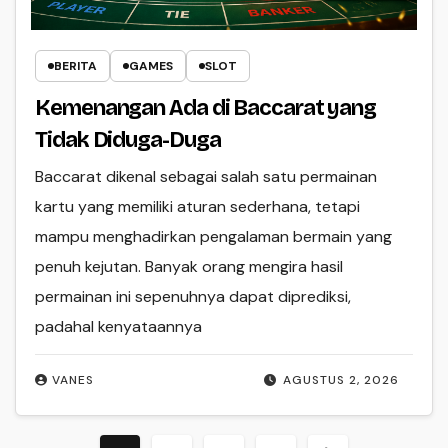
BERITA
GAMES
SLOT
Kemenangan Ada di Baccarat yang
Tidak Diduga-Duga
Baccarat dikenal sebagai salah satu permainan
kartu yang memiliki aturan sederhana, tetapi
mampu menghadirkan pengalaman bermain yang
penuh kejutan. Banyak orang mengira hasil
permainan ini sepenuhnya dapat diprediksi,
padahal kenyataannya
VANES
AGUSTUS 2, 2026