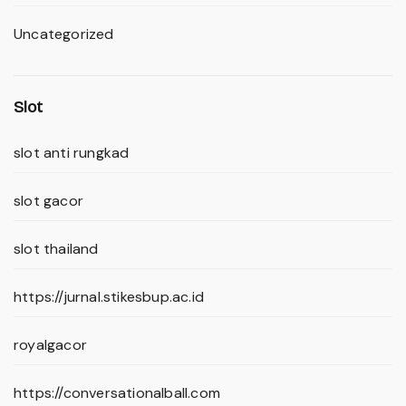
Uncategorized
Slot
slot anti rungkad
slot gacor
slot thailand
https://jurnal.stikesbup.ac.id
royalgacor
https://conversationalball.com