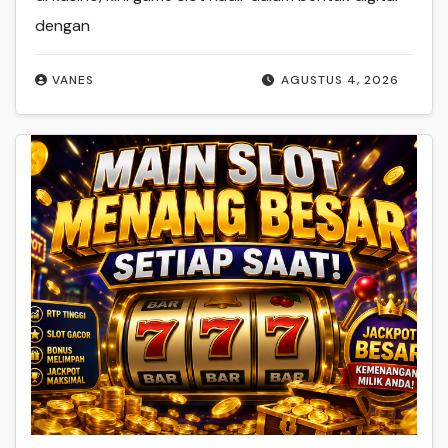
dengan
VANES
AGUSTUS 4, 2026