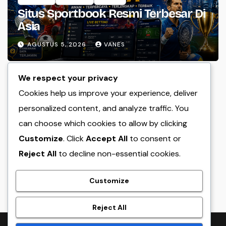
Situs Sportbook Resmi Terbesar Di
Asia
AGUSTUS 5, 2026
VANES
We respect your privacy
Cookies help us improve your experience, deliver
personalized content, and analyze traffic. You
can choose which cookies to allow by clicking
Customize
. Click
Accept All
to consent or
Reject All
to decline non-essential cookies.
Sekolah Menengah Atas
Negeri 11 Jakarta
Customize
Reject All