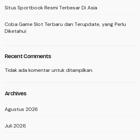
Situs Sportbook Resmi Terbesar Di Asia
Coba Game Slot Terbaru dan Terupdate, yang Perlu
Diketahui
Recent Comments
Tidak ada komentar untuk ditampilkan.
Archives
Agustus 2026
Juli 2026