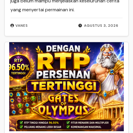
juga belum mampu menjelaskan keseluruhan cerita
yang menyertai permainan ini.
VANES
AGUSTUS 3, 2026