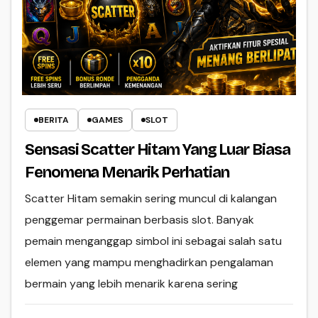
BERITA
GAMES
SLOT
Sensasi Scatter Hitam Yang Luar Biasa
Fenomena Menarik Perhatian
Scatter Hitam semakin sering muncul di kalangan
penggemar permainan berbasis slot. Banyak
pemain menganggap simbol ini sebagai salah satu
elemen yang mampu menghadirkan pengalaman
bermain yang lebih menarik karena sering