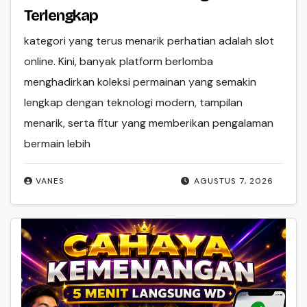
Terlengkap
kategori yang terus menarik perhatian adalah slot
online. Kini, banyak platform berlomba
menghadirkan koleksi permainan yang semakin
lengkap dengan teknologi modern, tampilan
menarik, serta fitur yang memberikan pengalaman
bermain lebih
VANES
AGUSTUS 7, 2026