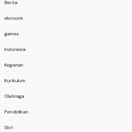
Berita
ekonomi
games
Indonesia
Kegiatan
Kurikulum
Olahraga
Pendidikan
Slot