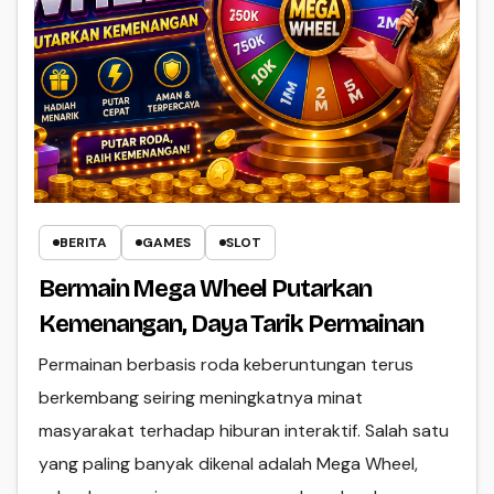
BERITA
GAMES
SLOT
Bermain Mega Wheel Putarkan
Kemenangan, Daya Tarik Permainan
Permainan berbasis roda keberuntungan terus
berkembang seiring meningkatnya minat
masyarakat terhadap hiburan interaktif. Salah satu
yang paling banyak dikenal adalah Mega Wheel,