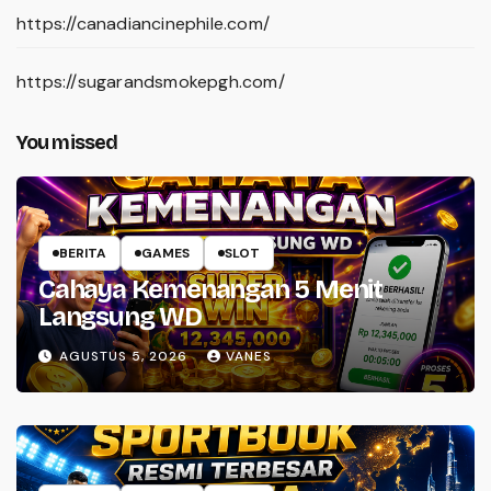
https://canadiancinephile.com/
https://sugarandsmokepgh.com/
You missed
BERITA
GAMES
SLOT
Cahaya Kemenangan 5 Menit
Langsung WD
AGUSTUS 5, 2026
VANES