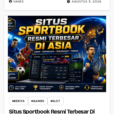
VANES
AGUSTUS 5, 2026
BERITA
GAMES
SLOT
Situs Sportbook Resmi Terbesar Di