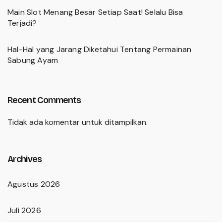
Main Slot Menang Besar Setiap Saat! Selalu Bisa
Terjadi?
Hal-Hal yang Jarang Diketahui Tentang Permainan
Sabung Ayam
Recent Comments
Tidak ada komentar untuk ditampilkan.
Archives
Agustus 2026
Juli 2026