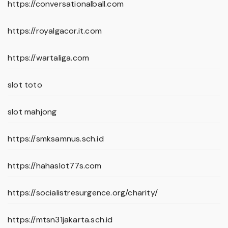
https://conversationalball.com
https://royalgacor.it.com
https://wartaliga.com
slot toto
slot mahjong
https://smksamnus.sch.id
https://hahaslot77s.com
https://socialistresurgence.org/charity/
https://mtsn31jakarta.sch.id