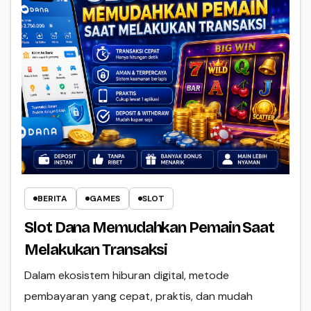
BERITA
GAMES
SLOT
Slot Dana Memudahkan Pemain Saat
Melakukan Transaksi
Dalam ekosistem hiburan digital, metode
pembayaran yang cepat, praktis, dan mudah