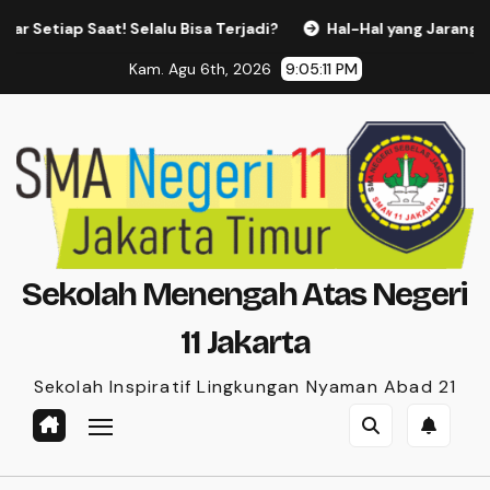
Skip
isa Terjadi?
Hal-Hal yang Jarang Diketahui Tentang Per
to
Kam. Agu 6th, 2026
9:05:13 PM
content
Sekolah Menengah Atas Negeri
11 Jakarta
Sekolah Inspiratif Lingkungan Nyaman Abad 21