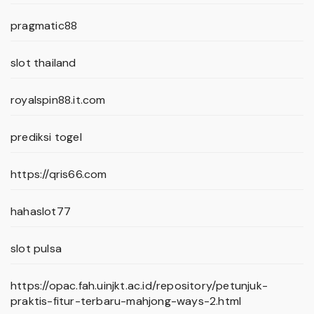
pragmatic88
slot thailand
royalspin88.it.com
prediksi togel
https://qris66.com
hahaslot77
slot pulsa
https://opac.fah.uinjkt.ac.id/repository/petunjuk-
praktis-fitur-terbaru-mahjong-ways-2.html