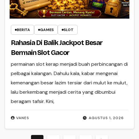
BERITA
GAMES
SLOT
Rahasia Di Balik Jackpot Besar
Bermain Slot Gacor
permainan slot kerap menjadi buah perbincangan di
pelbagai kalangan. Dahulu kala, kabar mengenai
kemenangan besar lazim tersiar dari mulut ke mulut,
lalu berkembang menjadi cerita yang dibumbui
beragam tafsir. Kini,
VANES
AGUSTUS 1, 2026