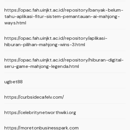
https://opac.fah.uinjkt.ac.id/repository/banyak-belum-
tahu-aplikasi-fitur-sistem-pemantauan-ai-mahjong-
ways.html
https://opac.fah.uinjkt.ac.id/repository/aplikasi-
hiburan-pilihan-mahjong-wins-3.html
https://opac.fah.uinjkt.ac.id/repository/hiburan-digital-
seru-game-mahjong-legenda.html
ugbet88
https://curbsidecafelv.com/
https://celebritynetworthwiki.org
https://moretonbusinesspark.com