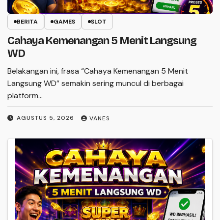
BERITA
GAMES
SLOT
Cahaya Kemenangan 5 Menit Langsung
WD
Belakangan ini, frasa “Cahaya Kemenangan 5 Menit
Langsung WD” semakin sering muncul di berbagai
platform…
AGUSTUS 5, 2026
VANES