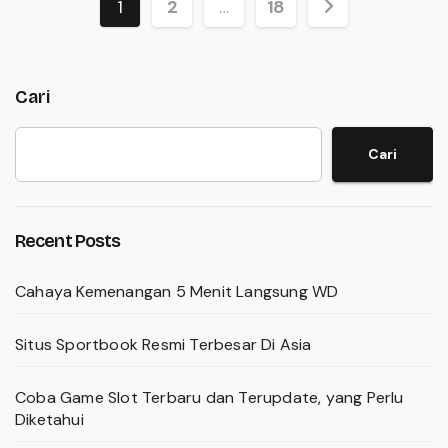
Paginasi
1
2
…
18
pos
Cari
Cari
Recent Posts
Cahaya Kemenangan 5 Menit Langsung WD
Situs Sportbook Resmi Terbesar Di Asia
Coba Game Slot Terbaru dan Terupdate, yang Perlu
Diketahui