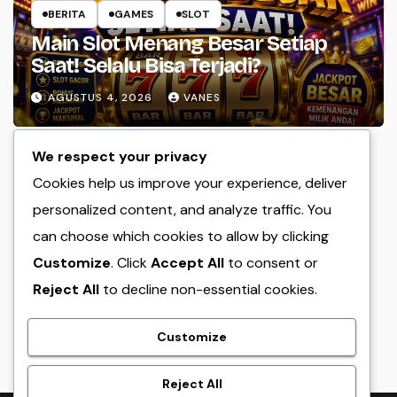
BERITA
GAMES
SLOT
Main Slot Menang Besar Setiap
Saat! Selalu Bisa Terjadi?
AGUSTUS 4, 2026
VANES
We respect your privacy
Cookies help us improve your experience, deliver
personalized content, and analyze traffic. You
can choose which cookies to allow by clicking
Customize
. Click
Accept All
to consent or
Reject All
to decline non-essential cookies.
Sekolah Menengah Atas
Negeri 11 Jakarta
Customize
Reject All