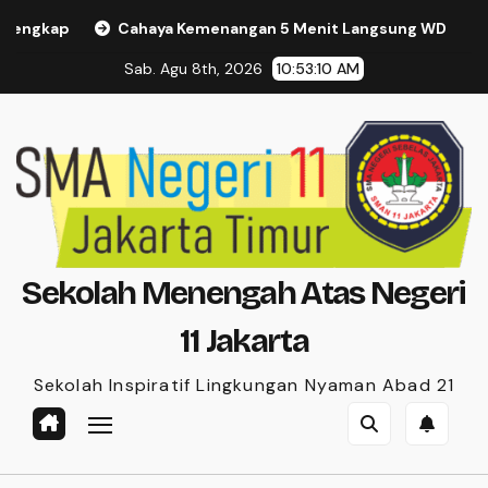
Skip
a Kemenangan 5 Menit Langsung WD
Situs Sportbook Res
to
Sab. Agu 8th, 2026
10:53:12 AM
content
Sekolah Menengah Atas Negeri
11 Jakarta
Sekolah Inspiratif Lingkungan Nyaman Abad 21