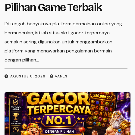
Pilihan Game Terbaik
Di tengah banyaknya platform permainan online yang
S
bermunculan, istilah situs slot gacor terpercaya
p
semakin sering digunakan untuk menggambarkan
m
platform yang menawarkan pengalaman bermain
m
dengan pilihan…
AGUSTUS 8, 2026
VANES