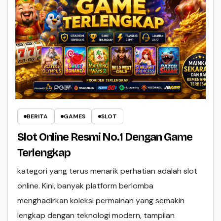
BERITA
GAMES
SLOT
Slot Online Resmi No.1 Dengan Game
Terlengkap
kategori yang terus menarik perhatian adalah slot
online. Kini, banyak platform berlomba
menghadirkan koleksi permainan yang semakin
lengkap dengan teknologi modern, tampilan