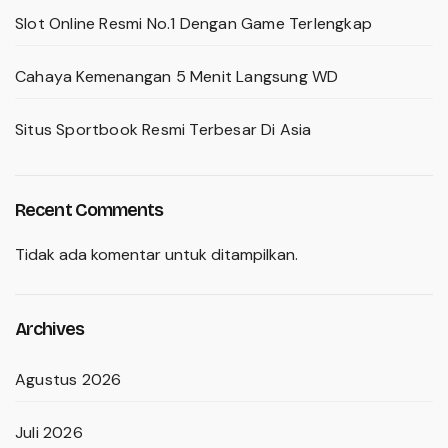
Slot Online Resmi No.1 Dengan Game Terlengkap
Cahaya Kemenangan 5 Menit Langsung WD
Situs Sportbook Resmi Terbesar Di Asia
Recent Comments
Tidak ada komentar untuk ditampilkan.
Archives
Agustus 2026
Juli 2026