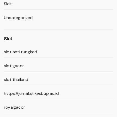
Slot
Uncategorized
Slot
slot anti rungkad
slot gacor
slot thailand
https://jurnal.stikesbup.ac.id
royalgacor