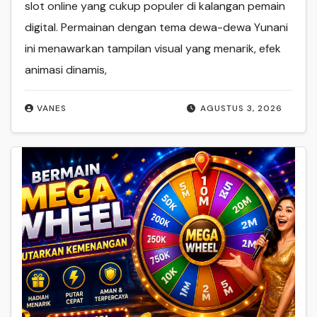
slot online yang cukup populer di kalangan pemain
digital. Permainan dengan tema dewa-dewa Yunani
ini menawarkan tampilan visual yang menarik, efek
animasi dinamis,
VANES
AGUSTUS 3, 2026