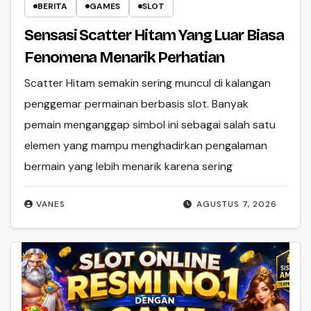
BERITA
GAMES
SLOT
Sensasi Scatter Hitam Yang Luar Biasa
Fenomena Menarik Perhatian
Scatter Hitam semakin sering muncul di kalangan
penggemar permainan berbasis slot. Banyak
pemain menganggap simbol ini sebagai salah satu
elemen yang mampu menghadirkan pengalaman
bermain yang lebih menarik karena sering
VANES
AGUSTUS 7, 2026