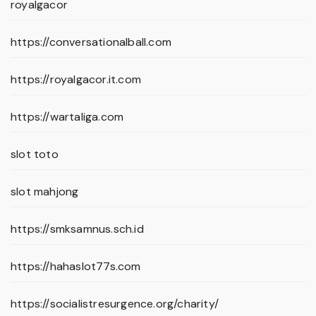
royalgacor
https://conversationalball.com
https://royalgacor.it.com
https://wartaliga.com
slot toto
slot mahjong
https://smksamnus.sch.id
https://hahaslot77s.com
https://socialistresurgence.org/charity/