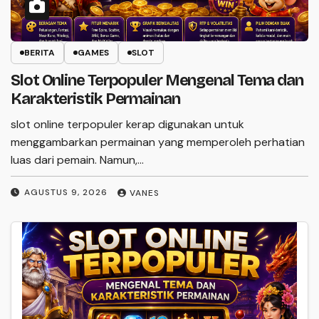
BERITA
GAMES
SLOT
Slot Online Terpopuler Mengenal Tema dan
Karakteristik Permainan
slot online terpopuler kerap digunakan untuk
menggambarkan permainan yang memperoleh perhatian
luas dari pemain. Namun,…
AGUSTUS 9, 2026
VANES