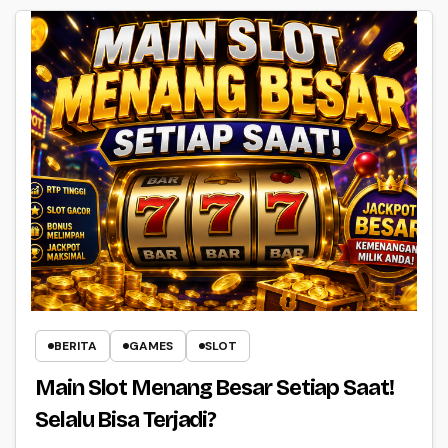
BERITA
GAMES
SLOT
Main Slot Menang Besar Setiap Saat!
Selalu Bisa Terjadi?