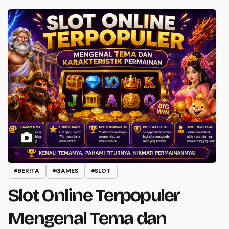
BERITA
GAMES
SLOT
BE
Slot Online Terpopuler
Me
Mengenal Tema dan
Ca