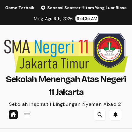
Skip
Sensasi Scatter Hitam Yang Luar Biasa Fenomena Menarik Perh
to
Ming. Agu 9th, 2026
6:51:36 AM
content
Sekolah Menengah Atas Negeri
11 Jakarta
Sekolah Inspiratif Lingkungan Nyaman Abad 21