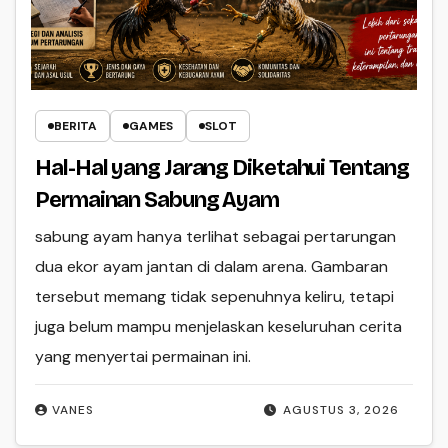
BERITA
GAMES
SLOT
Hal-Hal yang Jarang Diketahui Tentang
Permainan Sabung Ayam
sabung ayam hanya terlihat sebagai pertarungan
dua ekor ayam jantan di dalam arena. Gambaran
tersebut memang tidak sepenuhnya keliru, tetapi
juga belum mampu menjelaskan keseluruhan cerita
yang menyertai permainan ini.
VANES
AGUSTUS 3, 2026