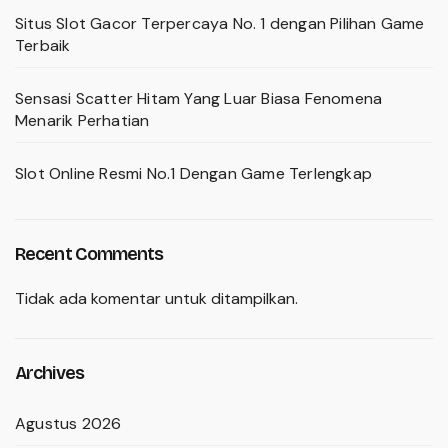
Situs Slot Gacor Terpercaya No. 1 dengan Pilihan Game
Terbaik
Sensasi Scatter Hitam Yang Luar Biasa Fenomena
Menarik Perhatian
Slot Online Resmi No.1 Dengan Game Terlengkap
Recent Comments
Tidak ada komentar untuk ditampilkan.
Archives
Agustus 2026