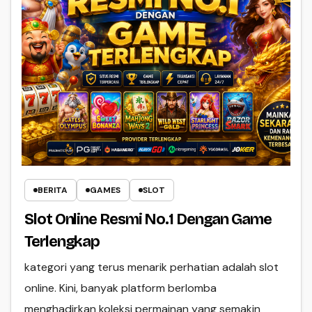
BERITA
GAMES
SLOT
Slot Online Resmi No.1 Dengan Game
Terlengkap
kategori yang terus menarik perhatian adalah slot
online. Kini, banyak platform berlomba
menghadirkan koleksi permainan yang semakin