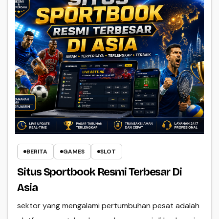
BERITA
GAMES
SLOT
Situs Sportbook Resmi Terbesar Di
Asia
sektor yang mengalami pertumbuhan pesat adalah