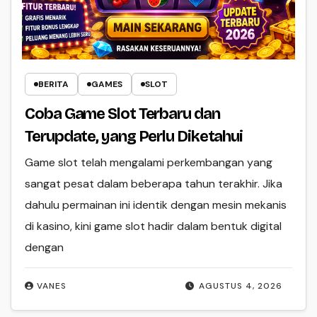
BERITA
GAMES
SLOT
Coba Game Slot Terbaru dan
Terupdate, yang Perlu Diketahui
Game slot telah mengalami perkembangan yang
sangat pesat dalam beberapa tahun terakhir. Jika
dahulu permainan ini identik dengan mesin mekanis
di kasino, kini game slot hadir dalam bentuk digital
dengan
VANES
AGUSTUS 4, 2026