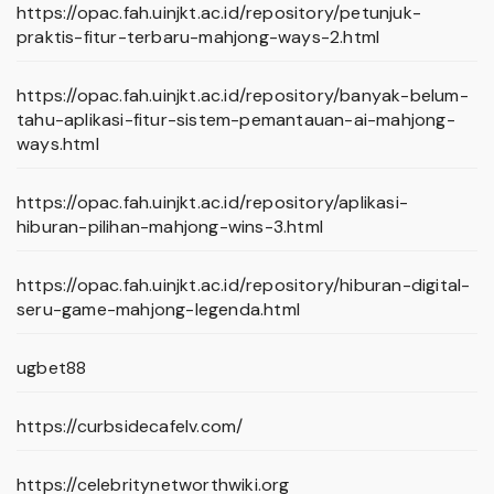
https://opac.fah.uinjkt.ac.id/repository/petunjuk-
praktis-fitur-terbaru-mahjong-ways-2.html
https://opac.fah.uinjkt.ac.id/repository/banyak-belum-
tahu-aplikasi-fitur-sistem-pemantauan-ai-mahjong-
ways.html
https://opac.fah.uinjkt.ac.id/repository/aplikasi-
hiburan-pilihan-mahjong-wins-3.html
https://opac.fah.uinjkt.ac.id/repository/hiburan-digital-
seru-game-mahjong-legenda.html
ugbet88
https://curbsidecafelv.com/
https://celebritynetworthwiki.org