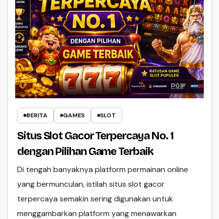
BERITA
GAMES
SLOT
Situs Slot Gacor Terpercaya No. 1
dengan Pilihan Game Terbaik
Di tengah banyaknya platform permainan online
yang bermunculan, istilah situs slot gacor
terpercaya semakin sering digunakan untuk
menggambarkan platform yang menawarkan