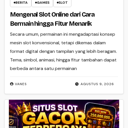
BERITA
GAMES
SLOT
Mengenal Slot Online dari Cara
Bermain hingga Fitur Menarik
Secara umum, permainan ini mengadaptasi konsep
mesin slot konvensional, tetapi dikemas dalam
format digital dengan tampilan yang lebih beragam.
Tema, simbol, animasi, hingga fitur tambahan dapat
berbeda antara satu permainan
VANES
AGUSTUS 9, 2026