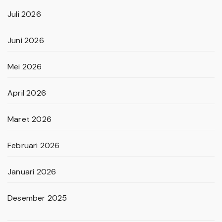
Juli 2026
Juni 2026
Mei 2026
April 2026
Maret 2026
Februari 2026
Januari 2026
Desember 2025