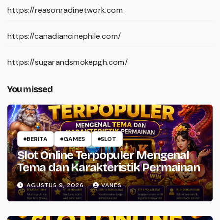
https://reasonradinetwork.com
https://canadiancinephile.com/
https://sugarandsmokepgh.com/
You missed
BERITA
GAMES
SLOT
Slot Online Terpopuler Mengenal
Tema dan Karakteristik Permainan
AGUSTUS 9, 2026
VANES