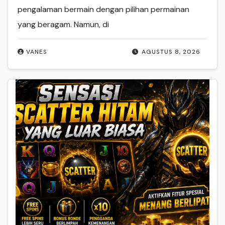
pengalaman bermain dengan pilihan permainan
yang beragam. Namun, di
VANES
AGUSTUS 8, 2026