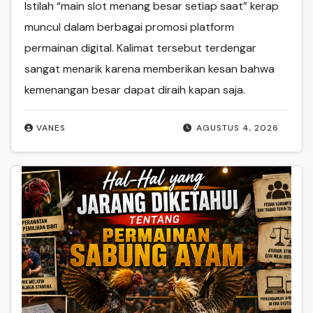
Istilah “main slot menang besar setiap saat” kerap
muncul dalam berbagai promosi platform
permainan digital. Kalimat tersebut terdengar
sangat menarik karena memberikan kesan bahwa
kemenangan besar dapat diraih kapan saja.
VANES
AGUSTUS 4, 2026