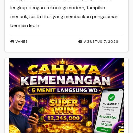
lengkap dengan teknologi modern, tampilan
menarik, serta fitur yang memberikan pengalaman
bermain lebih
VANES
AGUSTUS 7, 2026