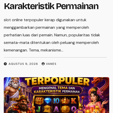
Karakteristik Permainan
M
slot online terpopuler kerap digunakan untuk
Seca
menggambarkan permainan yang memperoleh
mesi
perhatian luas dari pemain. Namun, popularitas tidak
digi
semata-mata ditentukan oleh peluang memperoleh
simb
kemenangan. Tema, mekanisme…
A
AGUSTUS 9, 2026
VANES