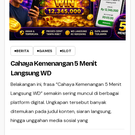
BERITA
GAMES
SLOT
Cahaya Kemenangan 5 Menit
Langsung WD
Belakangan ini, frasa “Cahaya Kemenangan 5 Menit
Langsung WD” semakin sering muncul di berbagai
platform digital. Ungkapan tersebut banyak
ditemukan pada judul konten, siaran langsung,
hingga unggahan media sosial yang