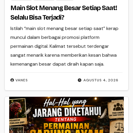
Main Slot Menang Besar Setiap Saat!
Selalu Bisa Terjadi?
Istilah “main slot menang besar setiap saat” kerap
muncul dalam berbagai promosi platform
permainan digital. Kalimat tersebut terdengar
sangat menarik karena memberikan kesan bahwa
kemenangan besar dapat diraih kapan saja.
VANES
AGUSTUS 4, 2026