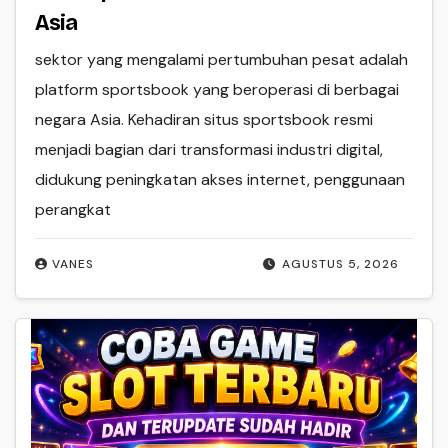
Asia
sektor yang mengalami pertumbuhan pesat adalah
platform sportsbook yang beroperasi di berbagai
negara Asia. Kehadiran situs sportsbook resmi
menjadi bagian dari transformasi industri digital,
didukung peningkatan akses internet, penggunaan
perangkat
VANES
AGUSTUS 5, 2026