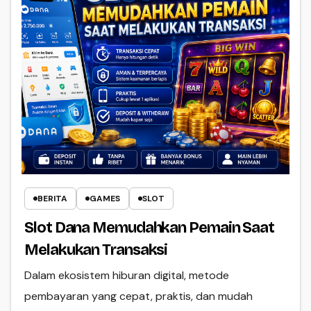
BERITA
GAMES
SLOT
Slot Dana Memudahkan Pemain Saat
Melakukan Transaksi
Dalam ekosistem hiburan digital, metode
pembayaran yang cepat, praktis, dan mudah