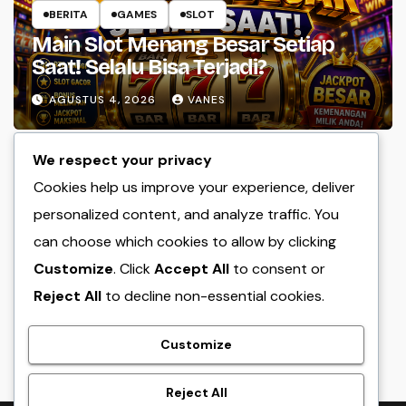
BERITA
GAMES
SLOT
Main Slot Menang Besar Setiap
Saat! Selalu Bisa Terjadi?
AGUSTUS 4, 2026
VANES
We respect your privacy
Cookies help us improve your experience, deliver
personalized content, and analyze traffic. You
can choose which cookies to allow by clicking
Customize
. Click
Accept All
to consent or
Reject All
to decline non-essential cookies.
Sekolah Menengah Atas
Negeri 11 Jakarta
Customize
Reject All