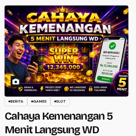
BERITA
GAMES
SLOT
Cahaya Kemenangan 5
S
Menit Langsung WD
T