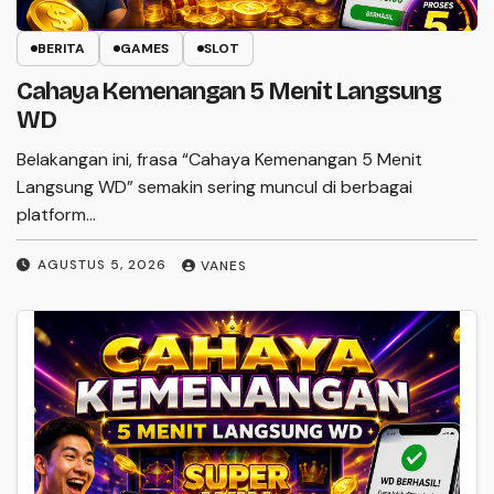
BERITA
GAMES
SLOT
Cahaya Kemenangan 5 Menit Langsung
WD
Belakangan ini, frasa “Cahaya Kemenangan 5 Menit
Langsung WD” semakin sering muncul di berbagai
platform…
AGUSTUS 5, 2026
VANES