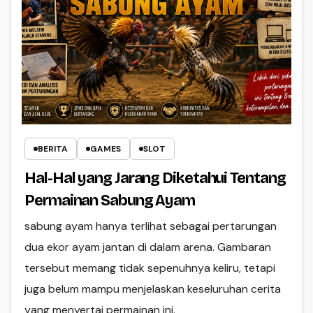
BERITA
GAMES
SLOT
Hal-Hal yang Jarang Diketahui Tentang
Permainan Sabung Ayam
sabung ayam hanya terlihat sebagai pertarungan
dua ekor ayam jantan di dalam arena. Gambaran
tersebut memang tidak sepenuhnya keliru, tetapi
juga belum mampu menjelaskan keseluruhan cerita
yang menyertai permainan ini.