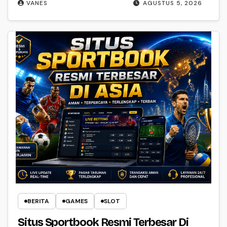
VANES
AGUSTUS 5, 2026
BERITA
GAMES
SLOT
Situs Sportbook Resmi Terbesar Di