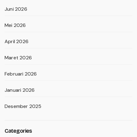
Juni 2026
Mei 2026
April 2026
Maret 2026
Februari 2026
Januari 2026
Desember 2025
Categories