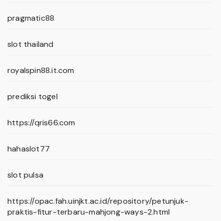
pragmatic88
slot thailand
royalspin88.it.com
prediksi togel
https://qris66.com
hahaslot77
slot pulsa
https://opac.fah.uinjkt.ac.id/repository/petunjuk-
praktis-fitur-terbaru-mahjong-ways-2.html