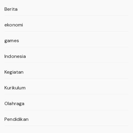
Berita
ekonomi
games
Indonesia
Kegiatan
Kurikulum
Olahraga
Pendidikan