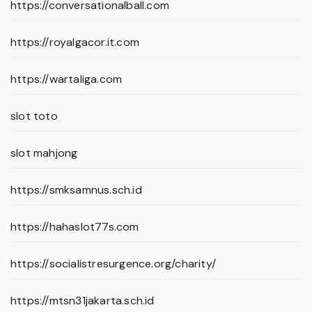
https://conversationalball.com
https://royalgacor.it.com
https://wartaliga.com
slot toto
slot mahjong
https://smksamnus.sch.id
https://hahaslot77s.com
https://socialistresurgence.org/charity/
https://mtsn31jakarta.sch.id