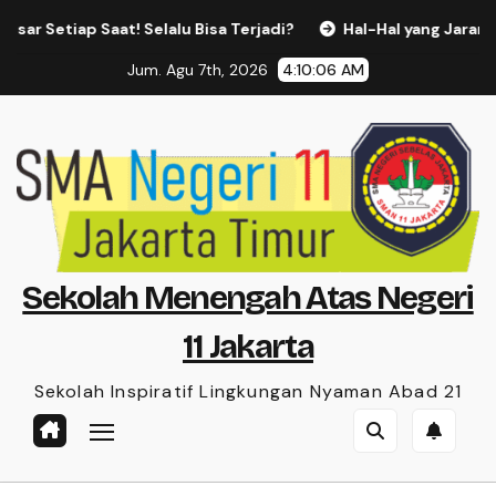
Skip
lalu Bisa Terjadi?
Hal-Hal yang Jarang Diketahui Tentan
to
Jum. Agu 7th, 2026
4:10:07 AM
content
Sekolah Menengah Atas Negeri
11 Jakarta
Sekolah Inspiratif Lingkungan Nyaman Abad 21