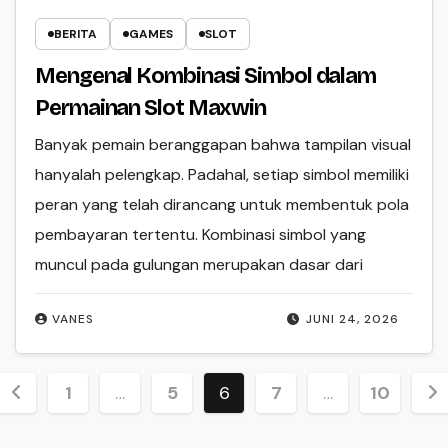
BERITA
GAMES
SLOT
Mengenal Kombinasi Simbol dalam
Permainan Slot Maxwin
Banyak pemain beranggapan bahwa tampilan visual
hanyalah pelengkap. Padahal, setiap simbol memiliki
peran yang telah dirancang untuk membentuk pola
pembayaran tertentu. Kombinasi simbol yang
muncul pada gulungan merupakan dasar dari
VANES
JUNI 24, 2026
Paginasi
1
…
5
6
7
…
10
pos