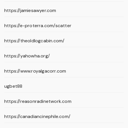
https://jamiesawyer.com
https://e-proterra.com/scatter
https://theoldlogcabin.com/
https://yahowha.org/
https://www.royalgacorr.com
ugbet88
https://reasonradinetwork.com
https://canadiancinephile.com/