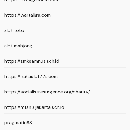
https://wartaliga.com
slot toto
slot mahjong
https://smksamnus.sch.id
https://hahaslot77s.com
https://socialistresurgence.org/charity/
https://mtsn31jakarta.sch.id
pragmatic88