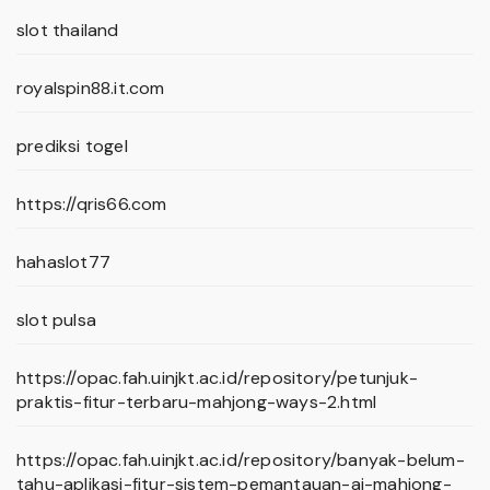
slot thailand
royalspin88.it.com
prediksi togel
https://qris66.com
hahaslot77
slot pulsa
https://opac.fah.uinjkt.ac.id/repository/petunjuk-
praktis-fitur-terbaru-mahjong-ways-2.html
https://opac.fah.uinjkt.ac.id/repository/banyak-belum-
tahu-aplikasi-fitur-sistem-pemantauan-ai-mahjong-