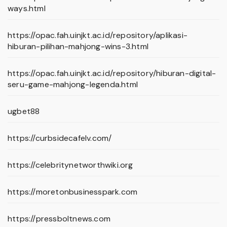
ways.html
https://opac.fah.uinjkt.ac.id/repository/aplikasi-
hiburan-pilihan-mahjong-wins-3.html
https://opac.fah.uinjkt.ac.id/repository/hiburan-digital-
seru-game-mahjong-legenda.html
ugbet88
https://curbsidecafelv.com/
https://celebritynetworthwiki.org
https://moretonbusinesspark.com
https://pressboltnews.com