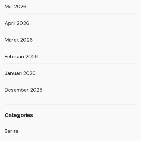
Mei 2026
April 2026
Maret 2026
Februari 2026
Januari 2026
Desember 2025
Categories
Berita