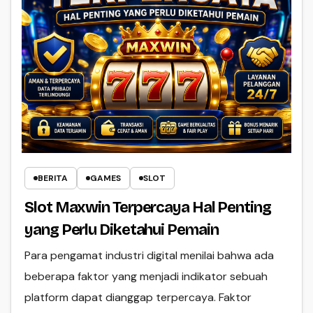
BERITA
GAMES
SLOT
Slot Maxwin Terpercaya Hal Penting
yang Perlu Diketahui Pemain
Para pengamat industri digital menilai bahwa ada
beberapa faktor yang menjadi indikator sebuah
platform dapat dianggap terpercaya. Faktor