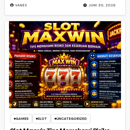
VANES
JUNI 30, 2026
GAMES
SLOT
UNCATEGORIZED