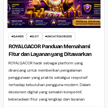
GAMES
SLOT
UNCATEGORIZED
ROYALGACOR Panduan Memahami
Fitur dan Layanan yang Ditawarkan
ROYALGACOR hadir sebagai platform yang
dirancang untuk memberikan pengalaman
penggunaan yang praktis sekaligus responsif
terhadap kebutuhan pengguna modern. Dalam
ekosistem digital yang semakin kompetitif,
keberadaan fitur yang lengkap dan layanan