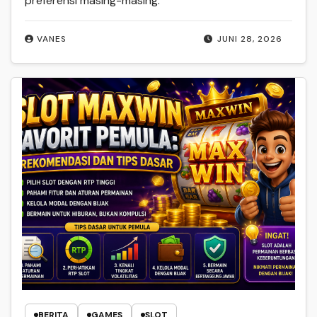
preferensi masing-masing.
VANES
JUNI 28, 2026
BERITA
GAMES
SLOT