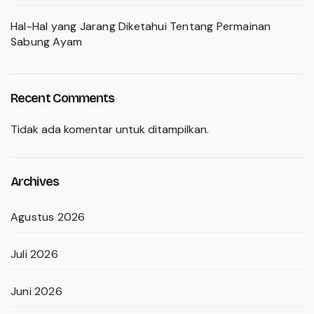
Hal-Hal yang Jarang Diketahui Tentang Permainan
Sabung Ayam
Recent Comments
Tidak ada komentar untuk ditampilkan.
Archives
Agustus 2026
Juli 2026
Juni 2026