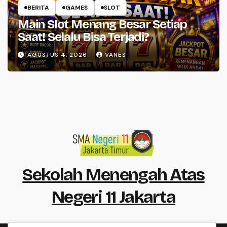
BERITA
GAMES
SLOT
Main Slot Menang Besar Setiap
Saat! Selalu Bisa Terjadi?
AGUSTUS 4, 2026
VANES
Sekolah Menengah Atas
Negeri 11 Jakarta