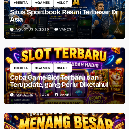
BERITA
GAMES
SLOT
Situs Sportbook Resmi Terbesar Di
Asia
AGUSTUS 5, 2026
VANES
BERITA
GAMES
SLOT
Coba Game Slot Terbaru dan
Terupdate, yang Perlu Diketahui
AGUSTUS 4, 2026
VANES