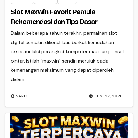
Slot Maxwin Favorit Pemula
Rekomendasi dan Tips Dasar
Dalam beberapa tahun terakhir, permainan slot
digital semakin dikenal luas berkat kemudahan
akses melalui perangkat komputer maupun ponsel
pintar. Istilah “maxwin” sendiri merujuk pada
kemenangan maksimum yang dapat diperoleh
dalam
VANES
JUNI 27, 2026