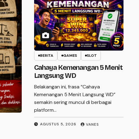
Situs Sportbook
Resmi Terbesar Di
Asia
sektor yang mengalami pertumbuhan
BERITA
GAMES
SLOT
pesat adalah platform sportsbook yang
Cahaya Kemenangan 5 Menit
beroperasi di berbagai negara Asia.
Langsung WD
Kehadiran situs sportsbook resmi menjadi
Belakangan ini, frasa “Cahaya
bagian dari transformasi industri digital,
Kemenangan 5 Menit Langsung WD”
didukung…
semakin sering muncul di berbagai
platform…
AGUSTUS 5, 2026
VANES
AGUSTUS 5, 2026
VANES