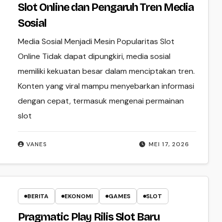
Slot Online dan Pengaruh Tren Media
Sosial
Media Sosial Menjadi Mesin Popularitas Slot
Online Tidak dapat dipungkiri, media sosial
memiliki kekuatan besar dalam menciptakan tren.
Konten yang viral mampu menyebarkan informasi
dengan cepat, termasuk mengenai permainan
slot
VANES
MEI 17, 2026
BERITA
EKONOMI
GAMES
SLOT
Pragmatic Play Rilis Slot Baru