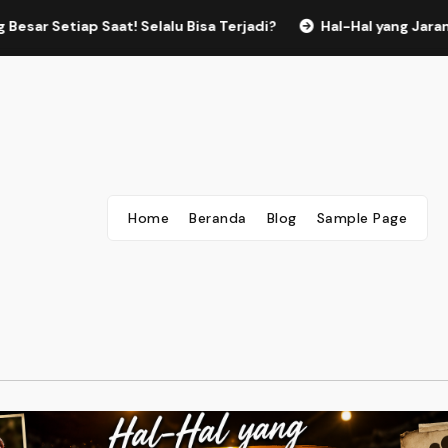
aat! Selalu Bisa Terjadi?
Hal-Hal yang Jarang Diketahui 
Home
Beranda
Blog
Sample Page