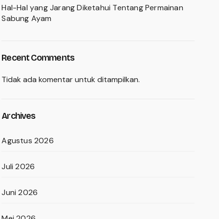
Hal-Hal yang Jarang Diketahui Tentang Permainan
Sabung Ayam
Recent Comments
Tidak ada komentar untuk ditampilkan.
Archives
Agustus 2026
Juli 2026
Juni 2026
Mei 2026