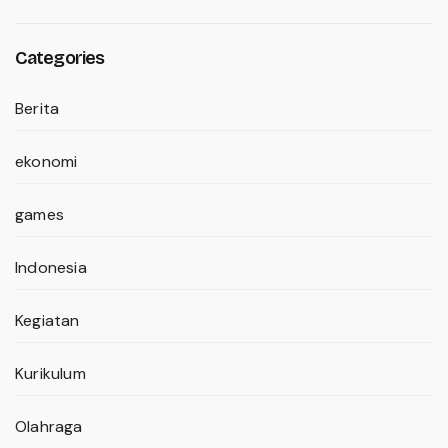
Categories
Berita
ekonomi
games
Indonesia
Kegiatan
Kurikulum
Olahraga