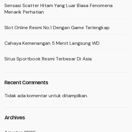
Sensasi Scatter Hitam Yang Luar Biasa Fenomena
Menarik Perhatian
Slot Online Resmi No.1 Dengan Game Terlengkap
Cahaya Kemenangan 5 Menit Langsung WD
Situs Sportbook Resmi Terbesar Di Asia
Recent Comments
Tidak ada komentar untuk ditampilkan.
Archives