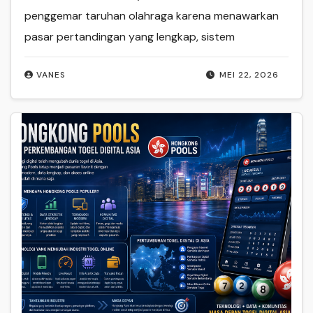
penggemar taruhan olahraga karena menawarkan
pasar pertandingan yang lengkap, sistem
VANES
MEI 22, 2026