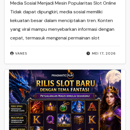
Media Sosial Menjadi Mesin Popularitas Slot Online
Tidak dapat dipungkiri, media sosial memiliki
kekuatan besar dalam menciptakan tren. Konten
yang viral mampu menyebarkan informasi dengan
cepat, termasuk mengenai permainan slot
VANES
MEI 17, 2026