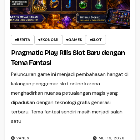
BERITA
EKONOMI
GAMES
SLOT
Pragmatic Play Rilis Slot Baru dengan
Tema Fantasi
Peluncuran game ini menjadi pembahasan hangat di
kalangan penggemar slot online karena
menghadirkan nuansa petualangan magis yang
dipadukan dengan teknologi grafis generasi
terbaru. Tema fantasi sendiri masih menjadi salah
satu
VANES
MEI 16, 2026