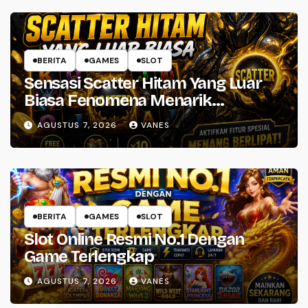
BERITA
GAMES
SLOT
Sensasi Scatter Hitam Yang Luar
Biasa Fenomena Menarik
Perhatian
AGUSTUS 7, 2026
VANES
BERITA
GAMES
SLOT
Slot Online Resmi No.1 Dengan
Game Terlengkap
AGUSTUS 7, 2026
VANES