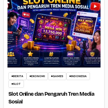
BERITA
EKONOMI
GAMES
INDONESIA
SLOT
Slot Online dan Pengaruh Tren Media
Sosial