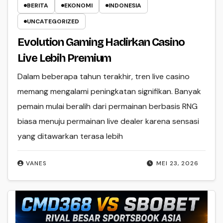
BERITA
EKONOMI
INDONESIA
UNCATEGORIZED
Evolution Gaming Hadirkan Casino
Live Lebih Premium
Dalam beberapa tahun terakhir, tren live casino
memang mengalami peningkatan signifikan. Banyak
pemain mulai beralih dari permainan berbasis RNG
biasa menuju permainan live dealer karena sensasi
yang ditawarkan terasa lebih
VANES
MEI 23, 2026