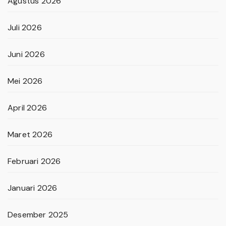
Agustus 2026
Juli 2026
Juni 2026
Mei 2026
April 2026
Maret 2026
Februari 2026
Januari 2026
Desember 2025