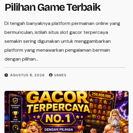
Pilihan Game Terbaik
Di tengah banyaknya platform permainan online yang
S
bermunculan, istilah situs slot gacor terpercaya
p
semakin sering digunakan untuk menggambarkan
m
platform yang menawarkan pengalaman bermain
m
dengan pilihan…
AGUSTUS 8, 2026
VANES