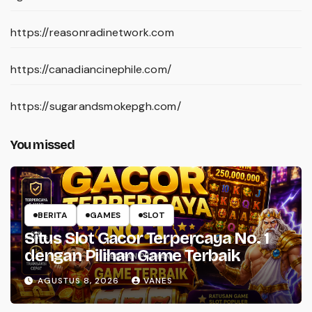
https://reasonradinetwork.com
https://canadiancinephile.com/
https://sugarandsmokepgh.com/
You missed
BERITA
GAMES
SLOT
Situs Slot Gacor Terpercaya No. 1
dengan Pilihan Game Terbaik
AGUSTUS 8, 2026
VANES