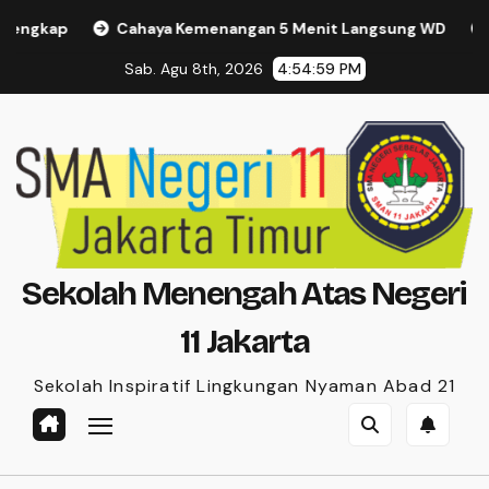
Skip
haya Kemenangan 5 Menit Langsung WD
Situs Sportbook 
to
Sab. Agu 8th, 2026
4:55:00 PM
content
Sekolah Menengah Atas Negeri
11 Jakarta
Sekolah Inspiratif Lingkungan Nyaman Abad 21