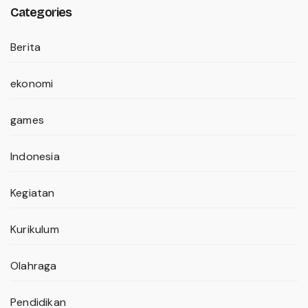
Categories
Berita
ekonomi
games
Indonesia
Kegiatan
Kurikulum
Olahraga
Pendidikan