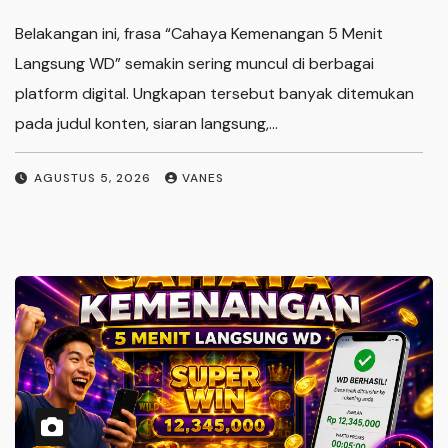
rasa “Cahaya Kemenangan 5 Menit
sektor yang mengalam
kin sering muncul di berbagai
platform sportsbook y
 Ungkapan tersebut banyak ditemukan
negara Asia. Kehadiran
 siaran langsung,…
bagian dari transformas
VANES
AGUSTUS 5, 2026