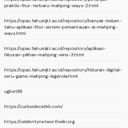
praktis-fitur-terbaru-mahjong-ways-2.html
https://opac.fah.uinjkt.ac.id/repository/banyak-belum-
tahu-aplikasi-fitur-sistem-pemantauan-ai-mahjong-
ways.html
https://opac.fah.uinjkt.ac.id/repository/aplikasi-
hiburan-pilihan-mahjong-wins-3.html
https://opac.fah.uinjkt.ac.id/repository/hiburan-digital-
seru-game-mahjong-legenda.html
ugbet88
https://curbsidecafelv.com/
https://celebritynetworthwiki.org