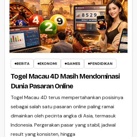
BERITA
EKONOMI
GAMES
PENDIDIKAN
Togel Macau 4D Masih Mendominasi
Dunia Pasaran Online
Togel Macau 4D terus mempertahankan posisinya
sebagai salah satu pasaran online paling ramai
dimainkan oleh pecinta angka di Asia, termasuk
Indonesia. Pergerakan pasar yang stabil, jadwal
result yang konsisten, hingga