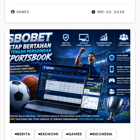
VANES
MEI 20, 2026
BERITA
EKONOMI
GAMES
INDONESIA