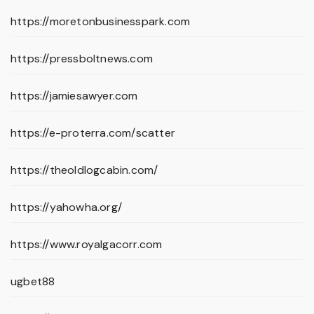
https://moretonbusinesspark.com
https://pressboltnews.com
https://jamiesawyer.com
https://e-proterra.com/scatter
https://theoldlogcabin.com/
https://yahowha.org/
https://www.royalgacorr.com
ugbet88