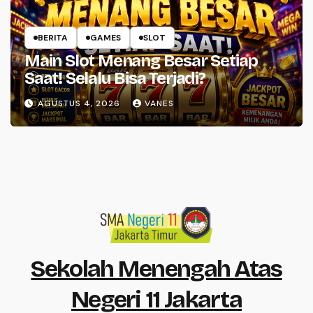
BERITA
GAMES
SLOT
Main Slot Menang Besar Setiap
Saat! Selalu Bisa Terjadi?
AGUSTUS 4, 2026
VANES
Sekolah Menengah Atas
Negeri 11 Jakarta