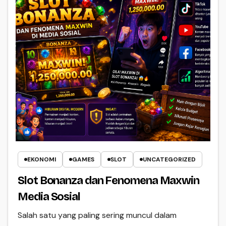
EKONOMI
GAMES
SLOT
UNCATEGORIZED
Slot Bonanza dan Fenomena Maxwin
Media Sosial
Salah satu yang paling sering muncul dalam