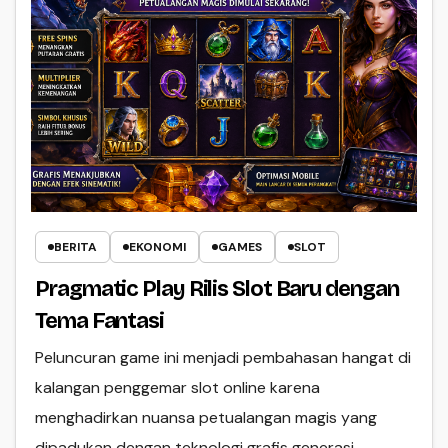
BERITA
EKONOMI
GAMES
SLOT
Pragmatic Play Rilis Slot Baru dengan
Tema Fantasi
Peluncuran game ini menjadi pembahasan hangat di
kalangan penggemar slot online karena
menghadirkan nuansa petualangan magis yang
dipadukan dengan teknologi grafis generasi