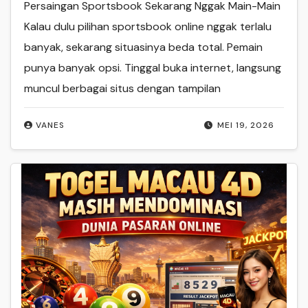
Persaingan Sportsbook Sekarang Nggak Main-Main
Kalau dulu pilihan sportsbook online nggak terlalu
banyak, sekarang situasinya beda total. Pemain
punya banyak opsi. Tinggal buka internet, langsung
muncul berbagai situs dengan tampilan
VANES
MEI 19, 2026