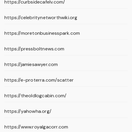
https://curbsidecafelv.com/
https://celebritynetworthwiki.org
https://moretonbusinesspark.com
https://pressboltnews.com
https://jamiesawyer.com
https://e-proterra.com/scatter
https://theoldlogcabin.com/
https://yahowha.org/
https://www.royalgacorr.com