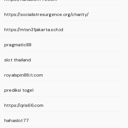
https://socialistresurgence.org/charity/
https://mtsn31jakarta.sch.id
pragmatic88
slot thailand
royalspin88.it.com
prediksi togel
https://qris66.com
hahaslot77