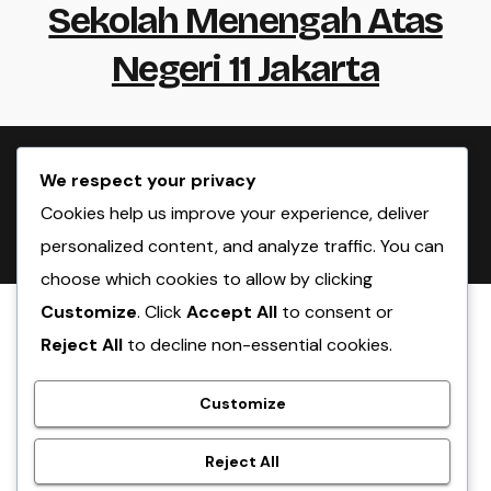
Sekolah Menengah Atas
Negeri 11 Jakarta
Proudly powered by WordPress
|
Theme:
NewsTwenty
by
We respect your privacy
Themeansar
.
Cookies help us improve your experience, deliver
Home
Beranda
Blog
Sample Page
personalized content, and analyze traffic. You can
choose which cookies to allow by clicking
Customize
. Click
Accept All
to consent or
Reject All
to decline non-essential cookies.
Customize
Reject All