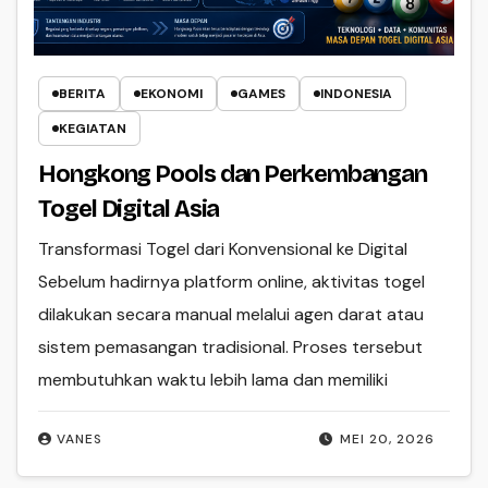
BERITA
EKONOMI
GAMES
INDONESIA
KEGIATAN
Hongkong Pools dan Perkembangan
Togel Digital Asia
Transformasi Togel dari Konvensional ke Digital
Sebelum hadirnya platform online, aktivitas togel
dilakukan secara manual melalui agen darat atau
sistem pemasangan tradisional. Proses tersebut
membutuhkan waktu lebih lama dan memiliki
VANES
MEI 20, 2026