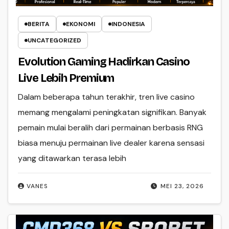
BERITA
EKONOMI
INDONESIA
UNCATEGORIZED
Evolution Gaming Hadirkan Casino
Live Lebih Premium
Dalam beberapa tahun terakhir, tren live casino
memang mengalami peningkatan signifikan. Banyak
pemain mulai beralih dari permainan berbasis RNG
biasa menuju permainan live dealer karena sensasi
yang ditawarkan terasa lebih
VANES
MEI 23, 2026