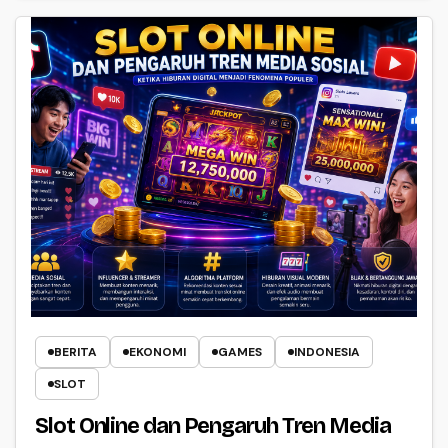
BERITA
EKONOMI
GAMES
INDONESIA
SLOT
Slot Online dan Pengaruh Tren Media