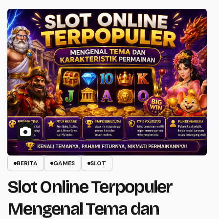
BERITA
GAMES
SLOT
Slot Online Terpopuler
Mengenal Tema dan