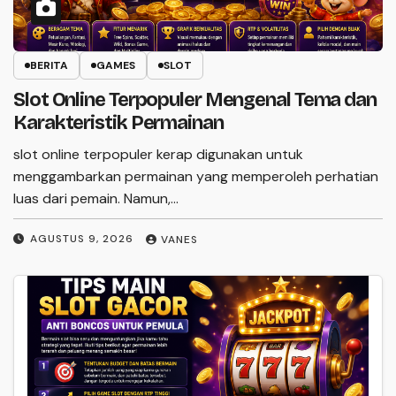
BERITA
GAMES
SLOT
Slot Online Terpopuler Mengenal Tema dan
Karakteristik Permainan
slot online terpopuler kerap digunakan untuk
menggambarkan permainan yang memperoleh perhatian
luas dari pemain. Namun,…
AGUSTUS 9, 2026
VANES