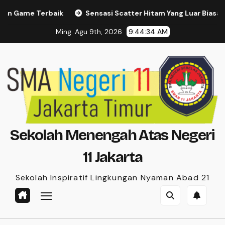
Skip
Sensasi Scatter Hitam Yang Luar Biasa Fenomena Menarik Perh
to
Ming. Agu 9th, 2026
9:44:37 AM
content
Sekolah Menengah Atas Negeri
11 Jakarta
Sekolah Inspiratif Lingkungan Nyaman Abad 21