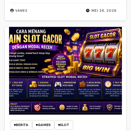
VANES
MEI 26, 2026
BERITA
GAMES
SLOT