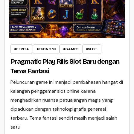
BERITA
EKONOMI
GAMES
SLOT
Pragmatic Play Rilis Slot Baru dengan
Tema Fantasi
Peluncuran game ini menjadi pembahasan hangat di
kalangan penggemar slot online karena
menghadirkan nuansa petualangan magis yang
dipadukan dengan teknologi grafis generasi
terbaru. Tema fantasi sendiri masih menjadi salah
satu