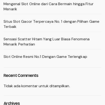
Mengenal Slot Online dari Cara Bermain hingga Fitur
Menarik
Situs Slot Gacor Terpercaya No. 1 dengan Pilihan Game
Terbaik
Sensasi Scatter Hitam Yang Luar Biasa Fenomena
Menarik Perhatian
Slot Online Resmi No.1 Dengan Game Terlengkap
Recent Comments
Tidak ada komentar untuk ditampilkan.
Archives