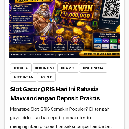
BERITA
EKONOMI
GAMES
INDONESIA
KEGIATAN
SLOT
Slot Gacor QRIS Hari Ini Rahasia
Maxwin dengan Deposit Praktis
Mengapa Slot QRIS Semakin Populer? Di tengah
gaya hidup serba cepat, pemain tentu
menginginkan proses transaksi tanpa hambatan.