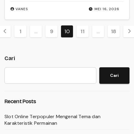
VANES
MEI 16, 2026
Paginasi
1
…
9
10
11
…
18
pos
Cari
Cari
Recent Posts
Slot Online Terpopuler Mengenal Tema dan
Karakteristik Permainan