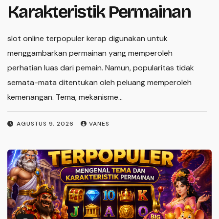
Karakteristik Permainan
slot online terpopuler kerap digunakan untuk
S
menggambarkan permainan yang memperoleh
me
perhatian luas dari pemain. Namun, popularitas tidak
di
semata-mata ditentukan oleh peluang memperoleh
si
kemenangan. Tema, mekanisme…
AGUSTUS 9, 2026
VANES