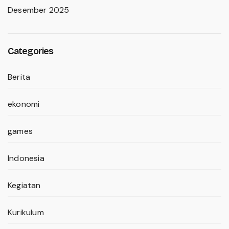
Desember 2025
Categories
Berita
ekonomi
games
Indonesia
Kegiatan
Kurikulum