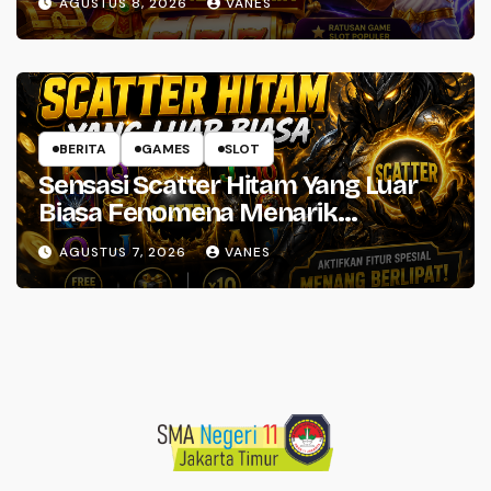
AGUSTUS 8, 2026
VANES
BERITA
GAMES
SLOT
Sensasi Scatter Hitam Yang Luar
Biasa Fenomena Menarik
Perhatian
AGUSTUS 7, 2026
VANES