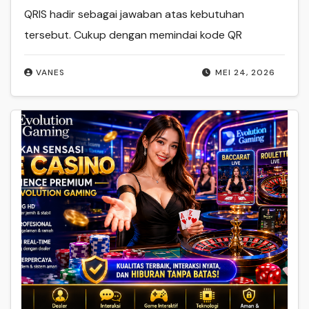
QRIS hadir sebagai jawaban atas kebutuhan
tersebut. Cukup dengan memindai kode QR
VANES
MEI 24, 2026