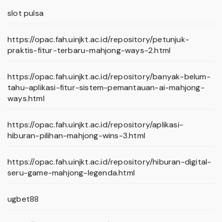
slot pulsa
https://opac.fah.uinjkt.ac.id/repository/petunjuk-
praktis-fitur-terbaru-mahjong-ways-2.html
https://opac.fah.uinjkt.ac.id/repository/banyak-belum-
tahu-aplikasi-fitur-sistem-pemantauan-ai-mahjong-
ways.html
https://opac.fah.uinjkt.ac.id/repository/aplikasi-
hiburan-pilihan-mahjong-wins-3.html
https://opac.fah.uinjkt.ac.id/repository/hiburan-digital-
seru-game-mahjong-legenda.html
ugbet88