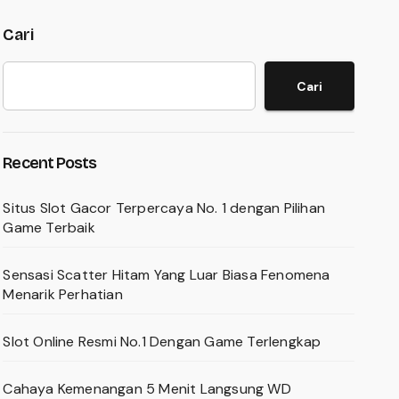
Cari
Cari
Recent Posts
Situs Slot Gacor Terpercaya No. 1 dengan Pilihan
Game Terbaik
Sensasi Scatter Hitam Yang Luar Biasa Fenomena
Menarik Perhatian
Slot Online Resmi No.1 Dengan Game Terlengkap
Cahaya Kemenangan 5 Menit Langsung WD