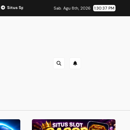
tbook Resmi Terbesar Di Asia
Situs Slot Gacor Terperca
Sab. Agu 8th, 2026
1:30:38 PM
BERITA
GAMES
SLOT