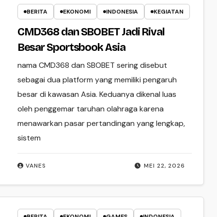
BERITA
EKONOMI
INDONESIA
KEGIATAN
CMD368 dan SBOBET Jadi Rival
Besar Sportsbook Asia
nama CMD368 dan SBOBET sering disebut
sebagai dua platform yang memiliki pengaruh
besar di kawasan Asia. Keduanya dikenal luas
oleh penggemar taruhan olahraga karena
menawarkan pasar pertandingan yang lengkap,
sistem
VANES
MEI 22, 2026
BERITA
EKONOMI
GAMES
INDONESIA