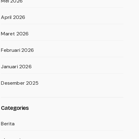
Mei 2026
April 2026
Maret 2026
Februari 2026
Januari 2026
Desember 2025
Categories
Berita