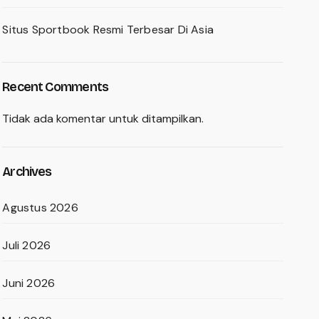
Situs Sportbook Resmi Terbesar Di Asia
Recent Comments
Tidak ada komentar untuk ditampilkan.
Archives
Agustus 2026
Juli 2026
Juni 2026