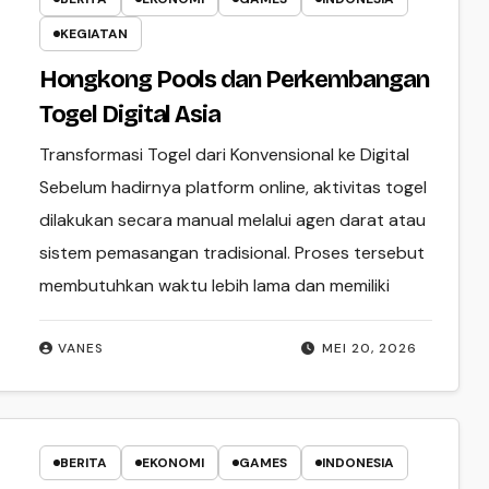
KEGIATAN
Hongkong Pools dan Perkembangan
Togel Digital Asia
Transformasi Togel dari Konvensional ke Digital
Sebelum hadirnya platform online, aktivitas togel
dilakukan secara manual melalui agen darat atau
sistem pemasangan tradisional. Proses tersebut
membutuhkan waktu lebih lama dan memiliki
VANES
MEI 20, 2026
BERITA
EKONOMI
GAMES
INDONESIA