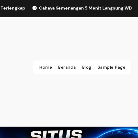
Cahaya Kemenangan 5 Menit Langsung WD
Situs Spor
Home
Beranda
Blog
Sample Page