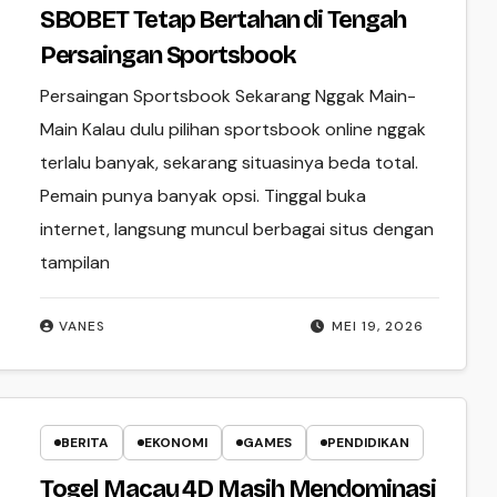
SBOBET Tetap Bertahan di Tengah
Persaingan Sportsbook
Persaingan Sportsbook Sekarang Nggak Main-
Main Kalau dulu pilihan sportsbook online nggak
terlalu banyak, sekarang situasinya beda total.
Pemain punya banyak opsi. Tinggal buka
internet, langsung muncul berbagai situs dengan
tampilan
VANES
MEI 19, 2026
BERITA
EKONOMI
GAMES
PENDIDIKAN
Togel Macau 4D Masih Mendominasi