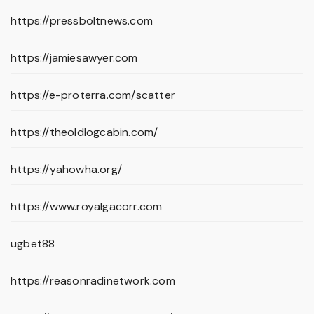
https://pressboltnews.com
https://jamiesawyer.com
https://e-proterra.com/scatter
https://theoldlogcabin.com/
https://yahowha.org/
https://www.royalgacorr.com
ugbet88
https://reasonradinetwork.com