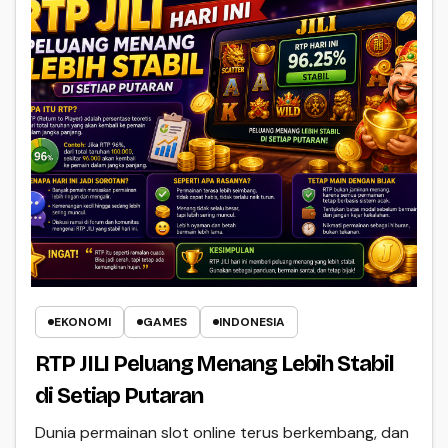
EKONOMI
GAMES
INDONESIA
RTP JILI Peluang Menang Lebih Stabil
di Setiap Putaran
Dunia permainan slot online terus berkembang, dan