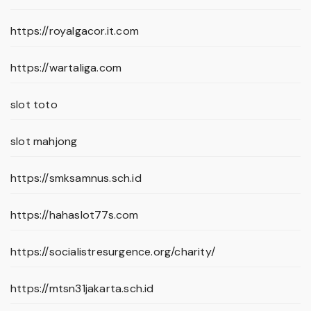
https://royalgacor.it.com
https://wartaliga.com
slot toto
slot mahjong
https://smksamnus.sch.id
https://hahaslot77s.com
https://socialistresurgence.org/charity/
https://mtsn31jakarta.sch.id