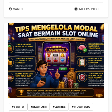
VANES
MEI 12, 2026
BERITA
EKONOMI
GAMES
INDONESIA