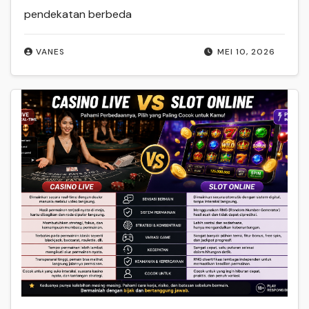
pendekatan berbeda
VANES
MEI 10, 2026