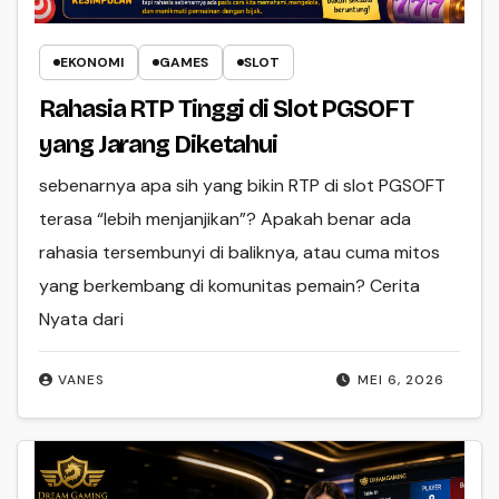
EKONOMI
GAMES
SLOT
Rahasia RTP Tinggi di Slot PGSOFT
yang Jarang Diketahui
sebenarnya apa sih yang bikin RTP di slot PGSOFT
terasa “lebih menjanjikan”? Apakah benar ada
rahasia tersembunyi di baliknya, atau cuma mitos
yang berkembang di komunitas pemain? Cerita
Nyata dari
VANES
MEI 6, 2026