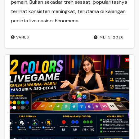
pemain. Bukan sekadar tren sesaat, popularitasnya
terlihat konsisten meningkat, terutama di kalangan
pecinta live casino. Fenomena
VANES
MEI 5, 2026