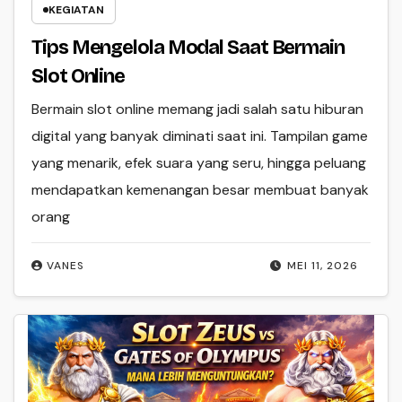
KEGIATAN
Tips Mengelola Modal Saat Bermain
Slot Online
Bermain slot online memang jadi salah satu hiburan
digital yang banyak diminati saat ini. Tampilan game
yang menarik, efek suara yang seru, hingga peluang
mendapatkan kemenangan besar membuat banyak
orang
VANES
MEI 11, 2026