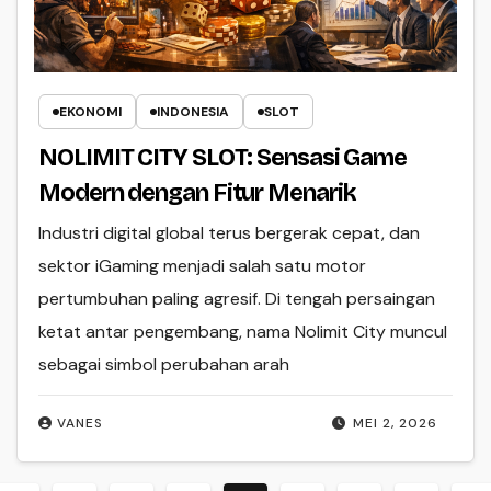
EKONOMI
INDONESIA
SLOT
NOLIMIT CITY SLOT: Sensasi Game
Modern dengan Fitur Menarik
Industri digital global terus bergerak cepat, dan
sektor iGaming menjadi salah satu motor
pertumbuhan paling agresif. Di tengah persaingan
ketat antar pengembang, nama Nolimit City muncul
sebagai simbol perubahan arah
VANES
MEI 2, 2026