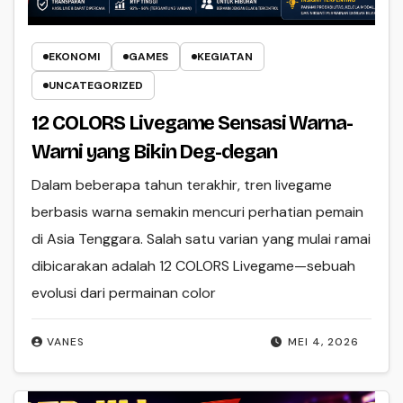
EKONOMI
GAMES
KEGIATAN
UNCATEGORIZED
12 COLORS Livegame Sensasi Warna-
Warni yang Bikin Deg-degan
Dalam beberapa tahun terakhir, tren livegame
berbasis warna semakin mencuri perhatian pemain
di Asia Tenggara. Salah satu varian yang mulai ramai
dibicarakan adalah 12 COLORS Livegame—sebuah
evolusi dari permainan color
VANES
MEI 4, 2026