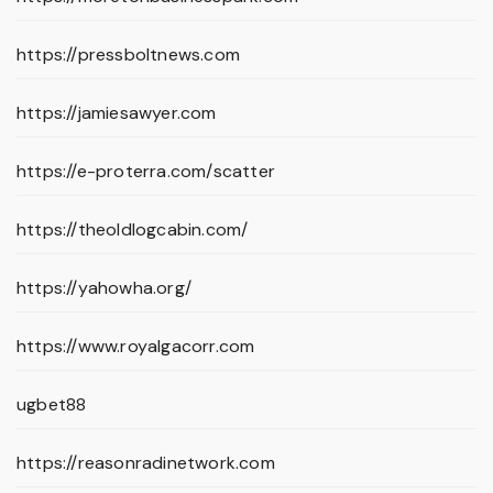
https://pressboltnews.com
https://jamiesawyer.com
https://e-proterra.com/scatter
https://theoldlogcabin.com/
https://yahowha.org/
https://www.royalgacorr.com
ugbet88
https://reasonradinetwork.com