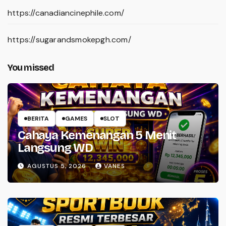
https://canadiancinephile.com/
https://sugarandsmokepgh.com/
You missed
BERITA
GAMES
SLOT
Cahaya Kemenangan 5 Menit
Langsung WD
AGUSTUS 5, 2026
VANES