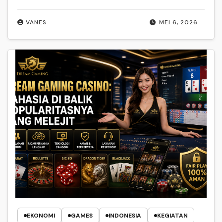
VANES
MEI 6, 2026
EKONOMI
GAMES
INDONESIA
KEGIATAN