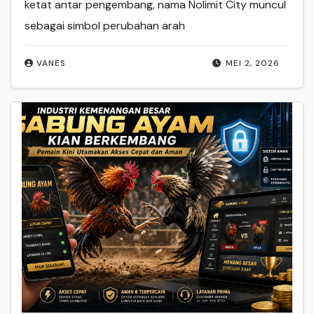
ketat antar pengembang, nama Nolimit City muncul
sebagai simbol perubahan arah
VANES
MEI 2, 2026