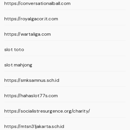
https://conversationalball.com
https://royalgacor.it.com
https://wartaliga.com
slot toto
slot mahjong
https://smksamnus.sch.id
https://hahaslot77s.com
https://socialistresurgence.org/charity/
https://mtsn31jakarta.sch.id