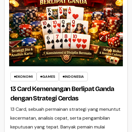
EKONOMI
GAMES
INDONESIA
13 Card Kemenangan Berlipat Ganda
dengan Strategi Cerdas
13 Card, sebuah permainan strategi yang menuntut
kecermatan, analisis cepat, serta pengambilan
keputusan yang tepat. Banyak pemain mulai