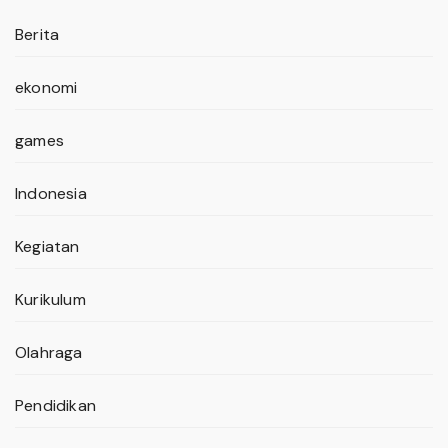
Berita
ekonomi
games
Indonesia
Kegiatan
Kurikulum
Olahraga
Pendidikan