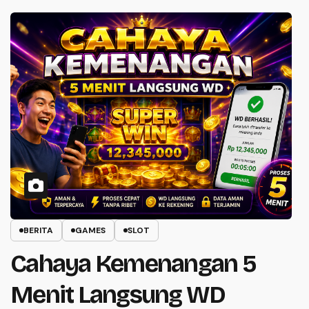
OT
BERITA
GAMES
SLOT
enangan 5
Situs Sportbo
sung WD
Terbesar Di As