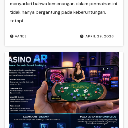
menyadari bahwa kemenangan dalam permainan ini
tidak hanya bergantung pada keberuntungan,
tetapi
VANES
APRIL 29, 2026