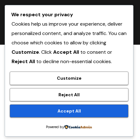
Proudly powered by WordPress
|
Theme:
NewsTwenty
by
We respect your privacy
Themeansar
.
Cookies help us improve your experience, deliver
personalized content, and analyze traffic. You can
Home
Beranda
Blog
Sample Page
choose which cookies to allow by clicking
Customize
. Click
Accept All
to consent or
Reject All
to decline non-essential cookies.
Customize
Reject All
Accept All
Powered by