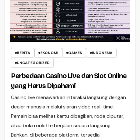
BERITA
EKONOMI
GAMES
INDONESIA
UNCATEGORIZED
Perbedaan Casino Live dan Slot Online
yang Harus Dipahami
Casino live menawarkan interaksi langsung dengan
dealer manusia melalui siaran video real-time.
Pemain bisa melihat kartu dibagikan, roda diputar,
atau bola roulette berjalan secara langsung.
Bahkan, di beberapa platform, tersedia