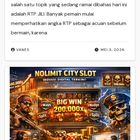
salah satu topik yang sedang ramai dibahas hari ini
adalah RTP JILI. Banyak pemain mulai
memperhatikan angka RTP sebagai acuan sebelum
bermain, karena
VANES
MEI 3, 2026