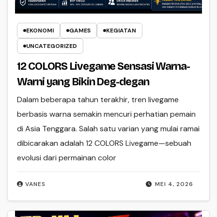
EKONOMI
GAMES
KEGIATAN
UNCATEGORIZED
12 COLORS Livegame Sensasi Warna-
Warni yang Bikin Deg-degan
Dalam beberapa tahun terakhir, tren livegame
berbasis warna semakin mencuri perhatian pemain
di Asia Tenggara. Salah satu varian yang mulai ramai
dibicarakan adalah 12 COLORS Livegame—sebuah
evolusi dari permainan color
VANES
MEI 4, 2026