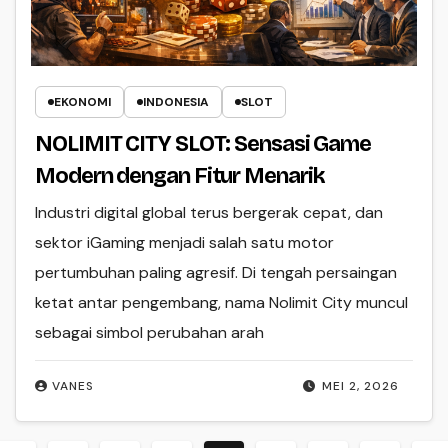
EKONOMI
INDONESIA
SLOT
NOLIMIT CITY SLOT: Sensasi Game
Modern dengan Fitur Menarik
Industri digital global terus bergerak cepat, dan
sektor iGaming menjadi salah satu motor
pertumbuhan paling agresif. Di tengah persaingan
ketat antar pengembang, nama Nolimit City muncul
sebagai simbol perubahan arah
VANES
MEI 2, 2026