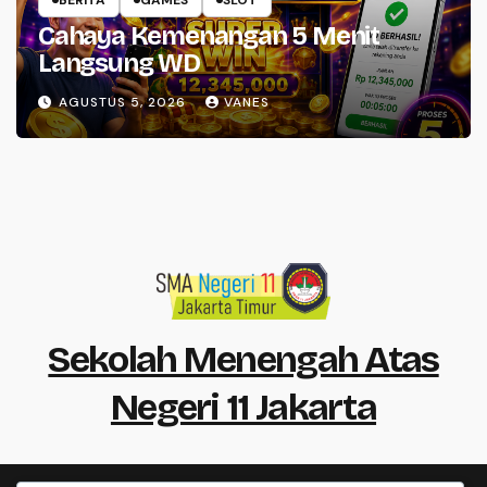
BERITA
GAMES
SLOT
Cahaya Kemenangan 5 Menit
Langsung WD
AGUSTUS 5, 2026
VANES
Sekolah Menengah Atas
Negeri 11 Jakarta