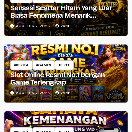
Sensasi Scatter Hitam Yang Luar
Biasa Fenomena Menarik
Perhatian
AGUSTUS 7, 2026
VANES
BERITA
GAMES
SLOT
Slot Online Resmi No.1 Dengan
Game Terlengkap
AGUSTUS 7, 2026
VANES