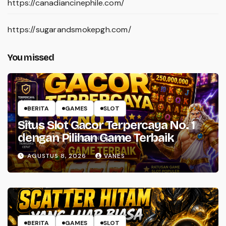
https://canadiancinephile.com/
https://sugarandsmokepgh.com/
You missed
BERITA
GAMES
SLOT
Situs Slot Gacor Terpercaya No. 1
dengan Pilihan Game Terbaik
AGUSTUS 8, 2026
VANES
BERITA
GAMES
SLOT