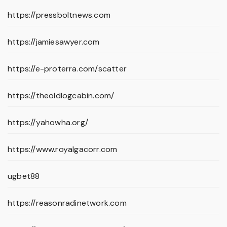
https://pressboltnews.com
https://jamiesawyer.com
https://e-proterra.com/scatter
https://theoldlogcabin.com/
https://yahowha.org/
https://www.royalgacorr.com
ugbet88
https://reasonradinetwork.com