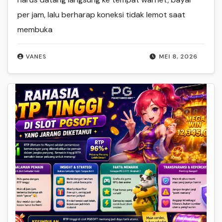
per jam, lalu berharap koneksi tidak lemot saat
membuka
VANES
MEI 8, 2026