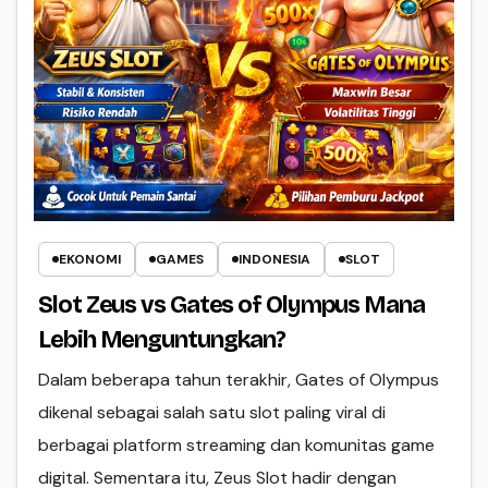
EKONOMI
GAMES
INDONESIA
SLOT
Slot Zeus vs Gates of Olympus Mana
Lebih Menguntungkan?
Dalam beberapa tahun terakhir, Gates of Olympus
dikenal sebagai salah satu slot paling viral di
berbagai platform streaming dan komunitas game
digital. Sementara itu, Zeus Slot hadir dengan