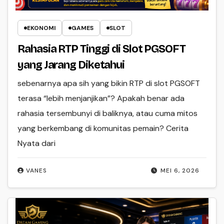
EKONOMI
GAMES
SLOT
Rahasia RTP Tinggi di Slot PGSOFT
yang Jarang Diketahui
sebenarnya apa sih yang bikin RTP di slot PGSOFT
terasa “lebih menjanjikan”? Apakah benar ada
rahasia tersembunyi di baliknya, atau cuma mitos
yang berkembang di komunitas pemain? Cerita
Nyata dari
VANES
MEI 6, 2026