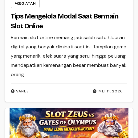
KEGIATAN
Tips Mengelola Modal Saat Bermain
Slot Online
Bermain slot online memang jadi salah satu hiburan
digital yang banyak diminati saat ini. Tampilan game
yang menarik, efek suara yang seru, hingga peluang
mendapatkan kemenangan besar membuat banyak
orang
VANES
MEI 11, 2026