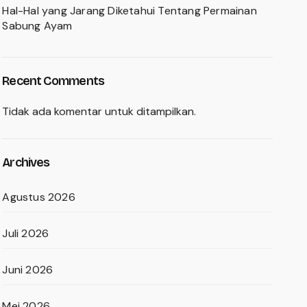
Hal-Hal yang Jarang Diketahui Tentang Permainan
Sabung Ayam
Recent Comments
Tidak ada komentar untuk ditampilkan.
Archives
Agustus 2026
Juli 2026
Juni 2026
Mei 2026