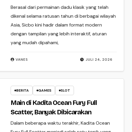
Berasal dari permainan dadu klasik yang telah
dikenal selama ratusan tahun di berbagai wilayah
Asia, Sicbo kini hadir dalam format modern
dengan tampilan yang lebih interaktif, aturan
yang mudah dipahami,
VANES
JULI 24, 2026
BERITA
GAMES
SLOT
Main di Kadita Ocean Fury Full
Scatter, Banyak Dibicarakan
Dalam beberapa waktu terakhir, Kadita Ocean
Fury Full Scatter menjadi salah satu topik yang