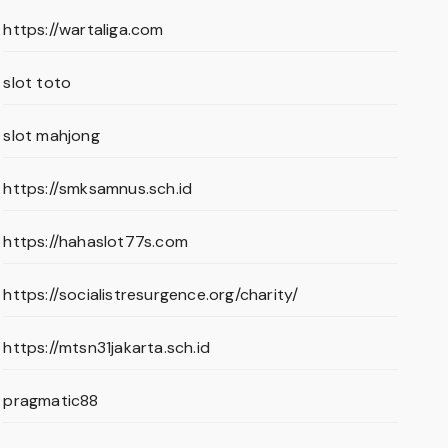
https://wartaliga.com
slot toto
slot mahjong
https://smksamnus.sch.id
https://hahaslot77s.com
https://socialistresurgence.org/charity/
https://mtsn31jakarta.sch.id
pragmatic88