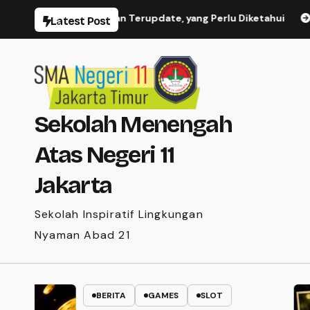
Skip
rbaru dan Terupdate, yang Perlu Diketahui
Main Slot Mena
Latest Post
to
content
Sekolah Menengah
Atas Negeri 11
Jakarta
Sekolah Inspiratif Lingkungan
Nyaman Abad 21
BERITA
GAMES
SLOT