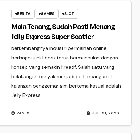
BERITA
GAMES
SLOT
Main Tenang, Sudah Pasti Menang
Jelly Express Super Scatter
berkembangnya industri permainan online,
berbagai judul baru terus bermunculan dengan
konsep yang semakin kreatif. Salah satu yang
belakangan banyak menjadi perbincangan di
kalangan penggemar gim bertema kasual adalah
Jelly Express
VANES
JULI 31, 2026