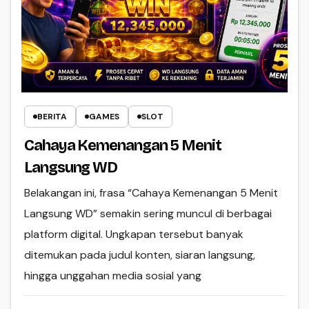
BERITA
GAMES
SLOT
Cahaya Kemenangan 5 Menit
Langsung WD
Belakangan ini, frasa “Cahaya Kemenangan 5 Menit
Langsung WD” semakin sering muncul di berbagai
platform digital. Ungkapan tersebut banyak
ditemukan pada judul konten, siaran langsung,
hingga unggahan media sosial yang