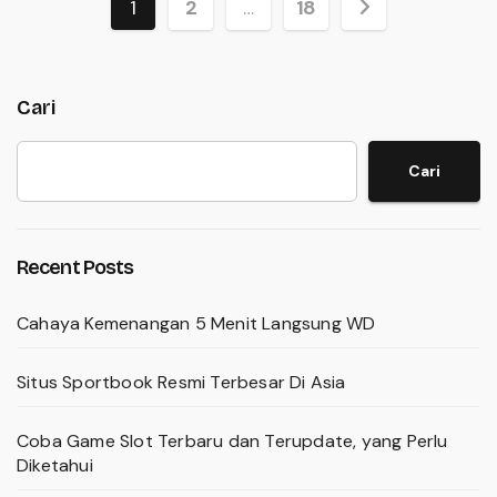
Paginasi
1
2
…
18
pos
Cari
Cari
Recent Posts
Cahaya Kemenangan 5 Menit Langsung WD
Situs Sportbook Resmi Terbesar Di Asia
Coba Game Slot Terbaru dan Terupdate, yang Perlu
Diketahui