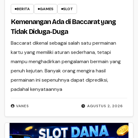
BERITA
GAMES
SLOT
Kemenangan Ada di Baccarat yang
Tidak Diduga-Duga
Baccarat dikenal sebagai salah satu permainan
kartu yang memiliki aturan sederhana, tetapi
mampu menghadirkan pengalaman bermain yang
penuh kejutan. Banyak orang mengira hasil
permainan ini sepenuhnya dapat diprediksi,
padahal kenyataannya
VANES
AGUSTUS 2, 2026