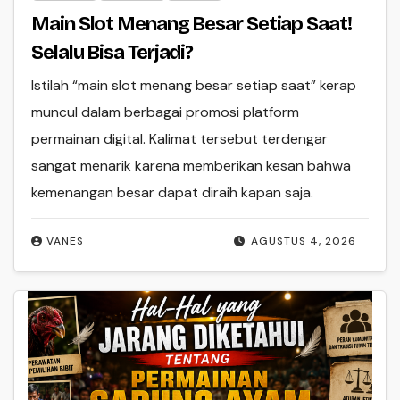
Main Slot Menang Besar Setiap Saat!
Selalu Bisa Terjadi?
Istilah “main slot menang besar setiap saat” kerap
muncul dalam berbagai promosi platform
permainan digital. Kalimat tersebut terdengar
sangat menarik karena memberikan kesan bahwa
kemenangan besar dapat diraih kapan saja.
VANES
AGUSTUS 4, 2026