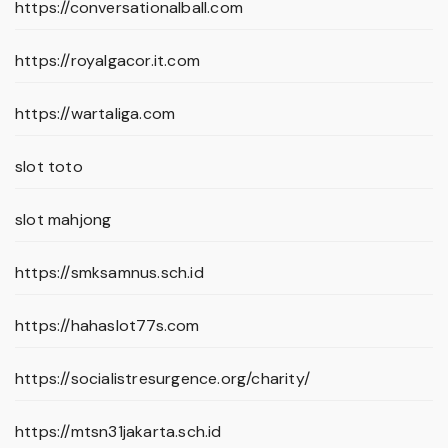
https://conversationalball.com
https://royalgacor.it.com
https://wartaliga.com
slot toto
slot mahjong
https://smksamnus.sch.id
https://hahaslot77s.com
https://socialistresurgence.org/charity/
https://mtsn31jakarta.sch.id