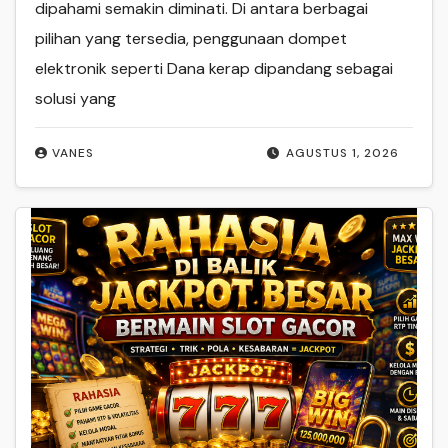
dipahami semakin diminati. Di antara berbagai
pilihan yang tersedia, penggunaan dompet
elektronik seperti Dana kerap dipandang sebagai
solusi yang
VANES
AGUSTUS 1, 2026