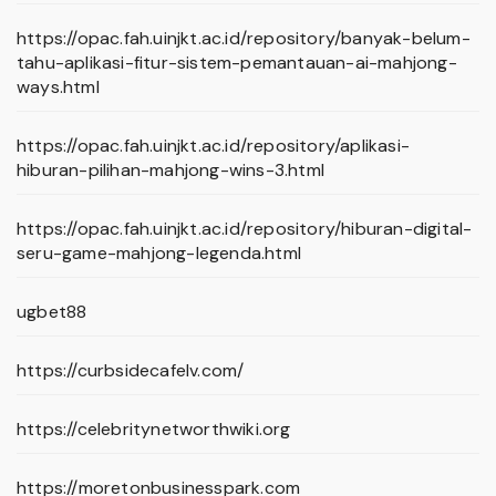
https://opac.fah.uinjkt.ac.id/repository/banyak-belum-
tahu-aplikasi-fitur-sistem-pemantauan-ai-mahjong-
ways.html
https://opac.fah.uinjkt.ac.id/repository/aplikasi-
hiburan-pilihan-mahjong-wins-3.html
https://opac.fah.uinjkt.ac.id/repository/hiburan-digital-
seru-game-mahjong-legenda.html
ugbet88
https://curbsidecafelv.com/
https://celebritynetworthwiki.org
https://moretonbusinesspark.com