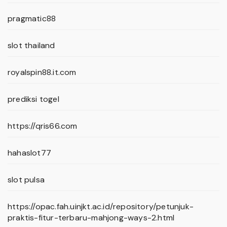
pragmatic88
slot thailand
royalspin88.it.com
prediksi togel
https://qris66.com
hahaslot77
slot pulsa
https://opac.fah.uinjkt.ac.id/repository/petunjuk-
praktis-fitur-terbaru-mahjong-ways-2.html