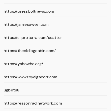
https://pressboltnews.com
https://jamiesawyer.com
https://e-proterra.com/scatter
https://theoldlogcabin.com/
https://yahowha.org/
https://www.royalgacorr.com
ugbet88
https://reasonradinetwork.com