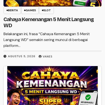
BERITA
GAMES
SLOT
Cahaya Kemenangan 5 Menit Langsung
WD
Belakangan ini, frasa “Cahaya Kemenangan 5 Menit
Langsung WD” semakin sering muncul di berbagai
platform…
AGUSTUS 5, 2026
VANES