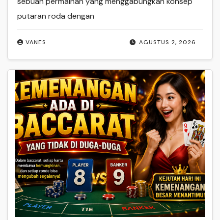
sebuah permainan yang menggabungkan konsep
putaran roda dengan
VANES
AGUSTUS 2, 2026