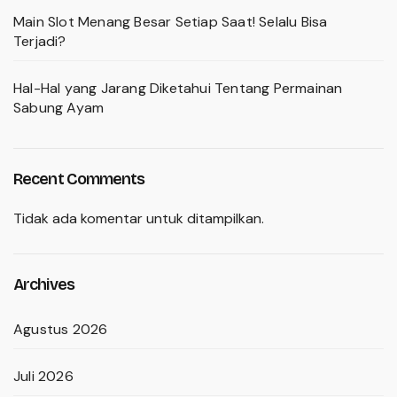
Main Slot Menang Besar Setiap Saat! Selalu Bisa
Terjadi?
Hal-Hal yang Jarang Diketahui Tentang Permainan
Sabung Ayam
Recent Comments
Tidak ada komentar untuk ditampilkan.
Archives
Agustus 2026
Juli 2026