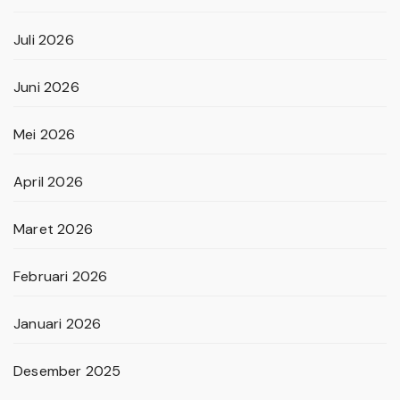
Juli 2026
Juni 2026
Mei 2026
April 2026
Maret 2026
Februari 2026
Januari 2026
Desember 2025