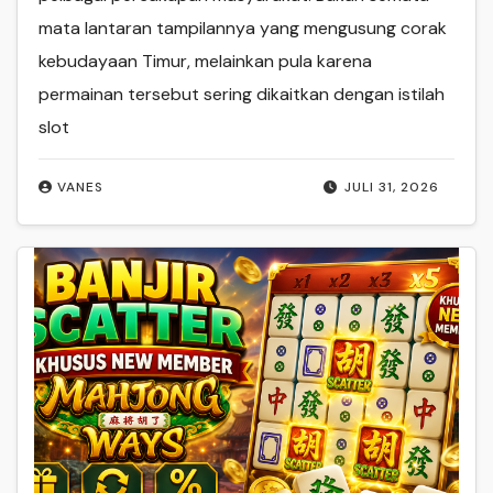
mata lantaran tampilannya yang mengusung corak
kebudayaan Timur, melainkan pula karena
permainan tersebut sering dikaitkan dengan istilah
slot
VANES
JULI 31, 2026