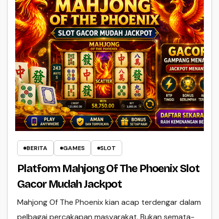
BERITA
GAMES
SLOT
Platform Mahjong Of The Phoenix Slot
Gacor Mudah Jackpot
Mahjong Of The Phoenix kian acap terdengar dalam
pelbagai percakapan masyarakat. Bukan semata-