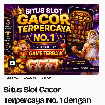
A
GAMES
SLOT
BERITA
us Slot Gacor
Sensa
percaya No. 1 dengan
Yang 