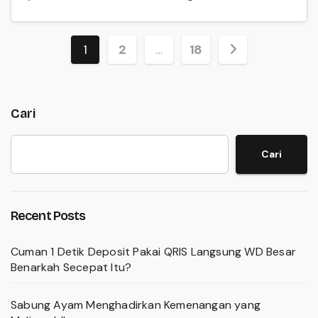
Paginasi
1
2
…
18
pos
Cari
Cari
Recent Posts
Cuman 1 Detik Deposit Pakai QRIS Langsung WD Besar
Benarkah Secepat Itu?
Sabung Ayam Menghadirkan Kemenangan yang