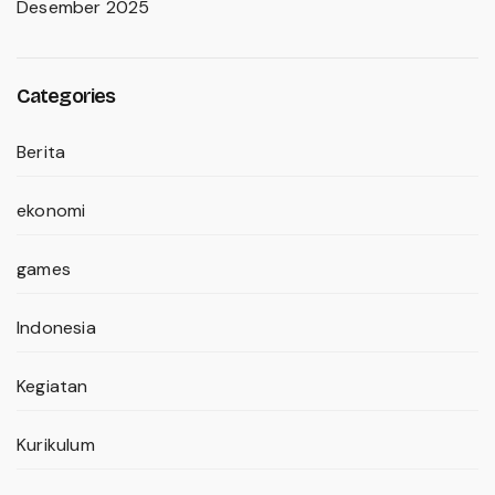
Desember 2025
Categories
Berita
ekonomi
games
Indonesia
Kegiatan
Kurikulum