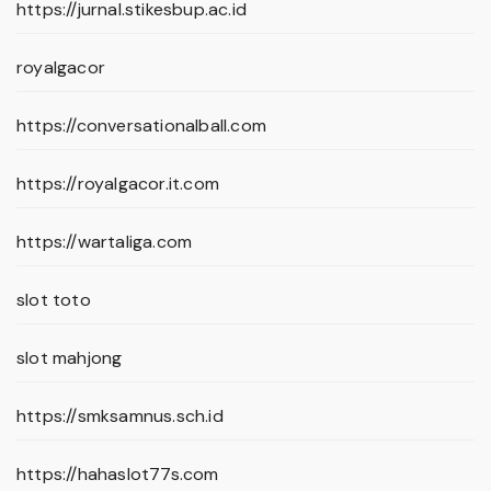
https://jurnal.stikesbup.ac.id
royalgacor
https://conversationalball.com
https://royalgacor.it.com
https://wartaliga.com
slot toto
slot mahjong
https://smksamnus.sch.id
https://hahaslot77s.com