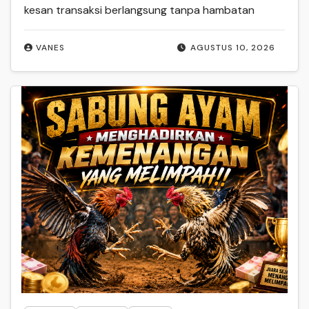
kesan transaksi berlangsung tanpa hambatan
VANES
AGUSTUS 10, 2026