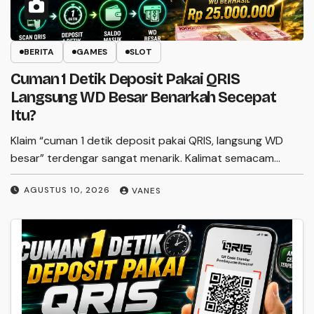
BERITA
GAMES
SLOT
Cuman 1 Detik Deposit Pakai QRIS
Langsung WD Besar Benarkah Secepat
Itu?
Klaim “cuman 1 detik deposit pakai QRIS, langsung WD
besar” terdengar sangat menarik. Kalimat semacam…
AGUSTUS 10, 2026
VANES