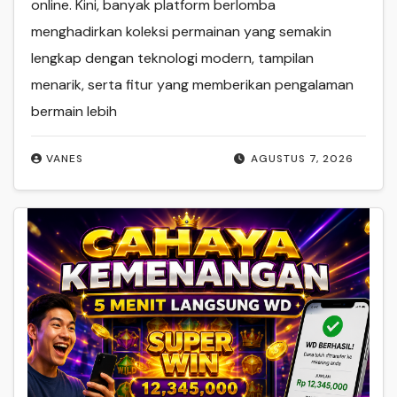
online. Kini, banyak platform berlomba
menghadirkan koleksi permainan yang semakin
lengkap dengan teknologi modern, tampilan
menarik, serta fitur yang memberikan pengalaman
bermain lebih
VANES
AGUSTUS 7, 2026