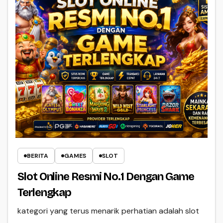
BERITA
GAMES
SLOT
Slot Online Resmi No.1 Dengan Game
Terlengkap
kategori yang terus menarik perhatian adalah slot