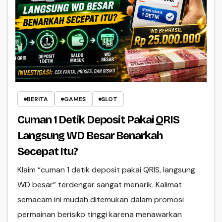
BERITA
GAMES
SLOT
Cuman 1 Detik Deposit Pakai QRIS
Langsung WD Besar Benarkah
Secepat Itu?
Klaim “cuman 1 detik deposit pakai QRIS, langsung
WD besar” terdengar sangat menarik. Kalimat
semacam ini mudah ditemukan dalam promosi
permainan berisiko tinggi karena menawarkan