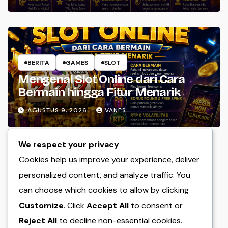
BERITA
GAMES
SLOT
Mengenal Slot Online dari Cara
Bermain hingga Fitur Menarik
AGUSTUS 9, 2026
VANES
We respect your privacy
Cookies help us improve your experience, deliver
personalized content, and analyze traffic. You
can choose which cookies to allow by clicking
Customize
. Click
Accept All
to consent or
Reject All
to decline non-essential cookies.