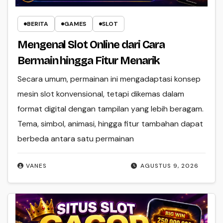
BERITA
GAMES
SLOT
Mengenal Slot Online dari Cara
Bermain hingga Fitur Menarik
Secara umum, permainan ini mengadaptasi konsep
mesin slot konvensional, tetapi dikemas dalam
format digital dengan tampilan yang lebih beragam.
Tema, simbol, animasi, hingga fitur tambahan dapat
berbeda antara satu permainan
VANES
AGUSTUS 9, 2026