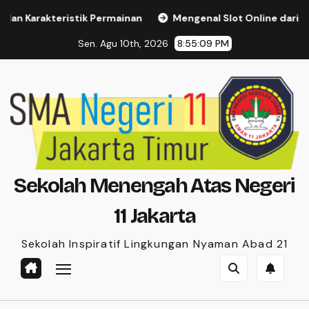
Skip
mainan
Mengenal Slot Online dari Cara Bermain hingga Fit
to
Sen. Agu 10th, 2026
8:55:11 PM
content
Sekolah Menengah Atas Negeri
11 Jakarta
Sekolah Inspiratif Lingkungan Nyaman Abad 21