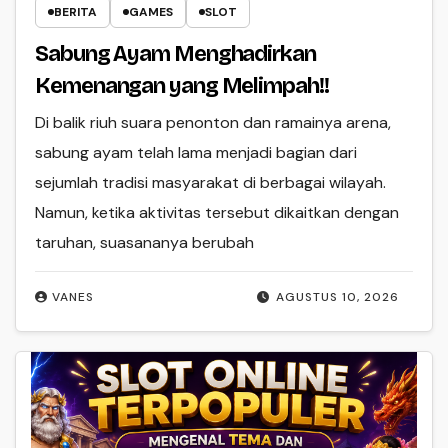
BERITA
GAMES
SLOT
Sabung Ayam Menghadirkan
Kemenangan yang Melimpah!!
Di balik riuh suara penonton dan ramainya arena,
sabung ayam telah lama menjadi bagian dari
sejumlah tradisi masyarakat di berbagai wilayah.
Namun, ketika aktivitas tersebut dikaitkan dengan
taruhan, suasananya berubah
VANES
AGUSTUS 10, 2026