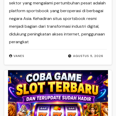
sektor yang mengalami pertumbuhan pesat adalah
platform sportsbook yang beroperasi di berbagai
negara Asia. Kehadiran situs sportsbook resmi
menjadi bagian dari transformasi industri digital,
didukung peningkatan akses internet, penggunaan
perangkat
VANES
AGUSTUS 5, 2026